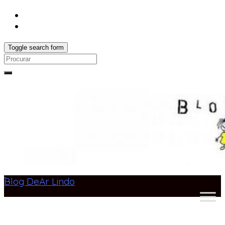
Toggle search form
Search
for:
Blog DeAr Lindo