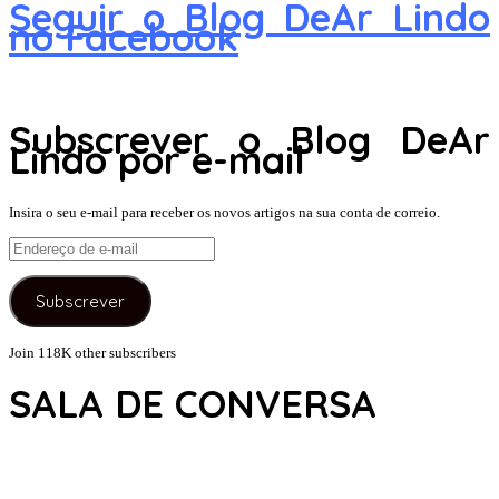
Seguir o Blog DeAr Lindo
no Facebook
Subscrever o Blog DeAr
Lindo por e-mail
Insira o seu e-mail para receber os novos artigos na sua conta de correio.
Endereço
de
e-
Subscrever
mail
Join 118K other subscribers
SALA DE CONVERSA