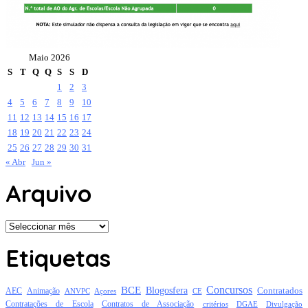
Maio 2026
S
T
Q
Q
S
S
D
1
2
3
4
5
6
7
8
9
10
11
12
13
14
15
16
17
18
19
20
21
22
23
24
25
26
27
28
29
30
31
« Abr
Jun »
Arquivo
Arquivo
Etiquetas
Concursos
BCE
Blogosfera
Contratados
AEC
Animação
Açores
CE
ANVPC
Contratações de Escola
Contratos de Associação
critérios
DGAE
Divulgação