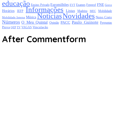
educação
FNE
Euromilhões
Exames
Ensino Privado
EVT
Fenprof
Greve
Informações
Listas
Horários
Mobilidade
IEFP
Madeira
MEC
Notícias
Novidades
Música
Nuno Crato
Mobilidade Interna
Números
Paulo Guinote
O Meu Quintal
PACC
Opinião
Perguntas
Prova
Vinculação
TV
VAGAS
QZP
After Commentform