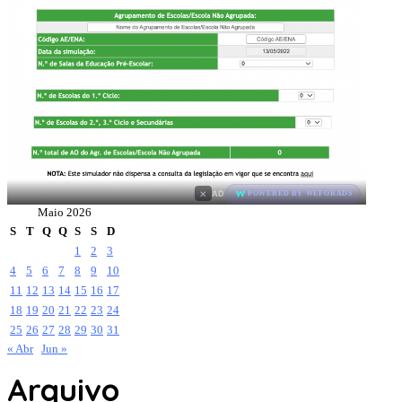
×
AD
POWERED BY WEFORADS
Maio 2026
S
T
Q
Q
S
S
D
1
2
3
4
5
6
7
8
9
10
11
12
13
14
15
16
17
18
19
20
21
22
23
24
25
26
27
28
29
30
31
« Abr
Jun »
Arquivo