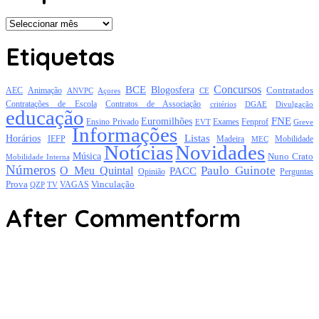
Arquivo
Etiquetas
Concursos
BCE
Blogosfera
Contratados
AEC
Animação
Açores
CE
ANVPC
Contratações de Escola
Contratos de Associação
critérios
DGAE
Divulgação
educação
FNE
Euromilhões
Exames
Ensino Privado
EVT
Fenprof
Greve
Informações
Listas
Horários
Mobilidade
IEFP
Madeira
MEC
Notícias
Novidades
Música
Nuno Crato
Mobilidade Interna
Números
Paulo Guinote
O Meu Quintal
PACC
Opinião
Perguntas
Prova
Vinculação
TV
VAGAS
QZP
After Commentform