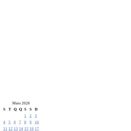
Maio 2026
S
T
Q
Q
S
S
D
1
2
3
4
5
6
7
8
9
10
11
12
13
14
15
16
17