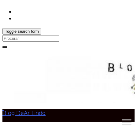
Toggle search form
Search
for:
Blog DeAr Lindo