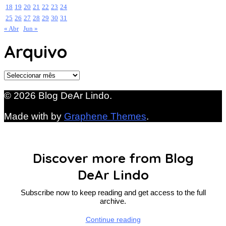
18
19
20
21
22
23
24
25
26
27
28
29
30
31
« Abr
Jun »
Arquivo
Arquivo
© 2026 Blog DeAr Lindo.
Made with
by
Graphene Themes
.
Discover more from Blog
DeAr Lindo
Subscribe now to keep reading and get access to the full
archive.
Continue reading