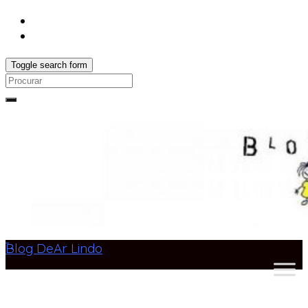
Toggle search form
Search
for:
Blog DeAr Lindo