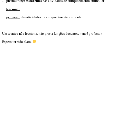
… prestou
funções docentes
nas atividades de enriquecimento curricular
…
leccionou
…
…
professor
das atividades de enriquecimento curricular…
Um técnico não lecciona, não presta funções docentes, nem é professor.
Espero ter sido claro.