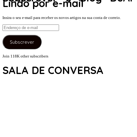
Lindo por e-mail
Insira o seu e-mail para receber os novos artigos na sua conta de correio.
Endereço
de
e-
Subscrever
mail
Join 118K other subscribers
SALA DE CONVERSA