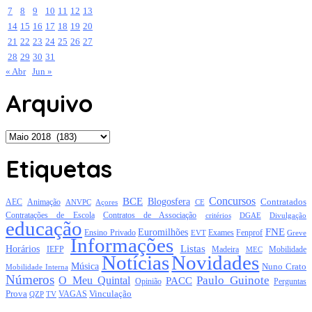
7
8
9
10
11
12
13
14
15
16
17
18
19
20
21
22
23
24
25
26
27
28
29
30
31
« Abr
Jun »
Arquivo
Arquivo
Etiquetas
Concursos
BCE
Blogosfera
Contratados
AEC
Animação
Açores
CE
ANVPC
Contratações de Escola
Contratos de Associação
critérios
DGAE
Divulgação
educação
FNE
Euromilhões
Exames
Ensino Privado
EVT
Fenprof
Greve
Informações
Listas
Horários
Mobilidade
IEFP
Madeira
MEC
Notícias
Novidades
Música
Nuno Crato
Mobilidade Interna
Números
Paulo Guinote
O Meu Quintal
PACC
Opinião
Perguntas
Prova
Vinculação
TV
VAGAS
QZP