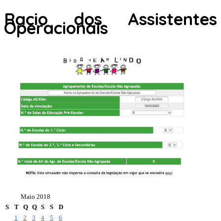
Racio dos Assistentes
Operacionais
Maio 2018
S
T
Q
Q
S
S
D
1
2
3
4
5
6