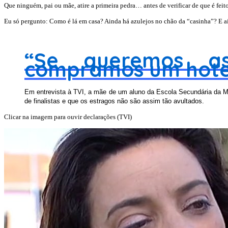
Que ninguém, pai ou mãe, atire a primeira pedra… antes de verificar de que é feito
Eu só pergunto: Como é lá em casa? Ainda há azulejos no chão da “casinha”? E 
“Se queremos as
compramos um hote
Em entrevista à TVI, a mãe de um aluno da Escola Secundária da Ma
de finalistas e que os estragos não são assim tão avultados.
Clicar na imagem para ouvir declarações (TVI)