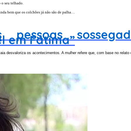
 o seu telhado.
ainda bem que os colchões já não são de palha…
 pessoas sossegad
l em Fátima”
ia desvaloriza os acontecimentos. A mulher refere que, com base no relato