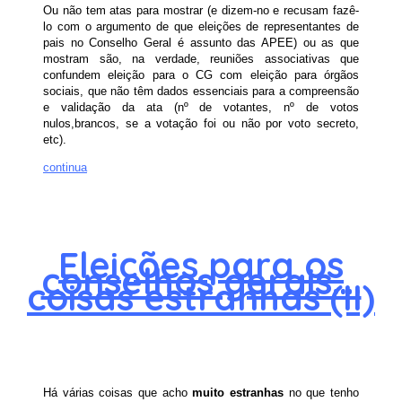
Ou não tem atas para mostrar (e dizem-no e recusam fazê-
lo com o argumento de que eleições de representantes de
pais no Conselho Geral é assunto das APEE) ou as que
mostram são, na verdade, reuniões associativas que
confundem eleição para o CG com eleição para órgãos
sociais, que não têm dados essenciais para a compreensão
e validação da ata (nº de votantes, nº de votos
nulos,brancos, se a votação foi ou não por voto secreto,
etc).
continua
Eleições para os
conselhos gerais….
coisas estranhas (II)
Há várias coisas que acho
muito estranhas
no que tenho