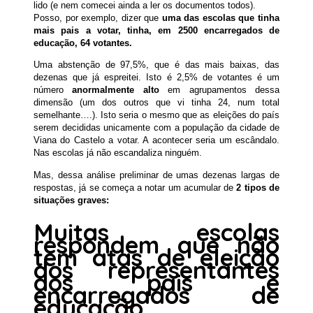
lido (e nem comecei ainda a ler os documentos todos).
Posso, por exemplo, dizer que
uma das escolas que tinha
mais pais a votar, tinha, em 2500 encarregados de
educação, 64 votantes.
Uma abstenção de 97,5%, que é das mais baixas, das
dezenas que já espreitei. Isto é 2,5% de votantes é um
número
anormalmente alto
em agrupamentos dessa
dimensão (um dos outros que vi tinha 24, num total
semelhante….). Isto seria o mesmo que as eleições do país
serem decididas unicamente com a população da cidade de
Viana do Castelo a votar. A acontecer seria um escândalo.
Nas escolas já não escandaliza ninguém.
Mas, dessa análise preliminar de umas dezenas largas de
respostas, já se começa a notar um acumular de
2 tipos de
situações graves:
Muitas escolas
respondem que não
tem atas de eleição
dos representantes
dos pais e
encarregados de
educação