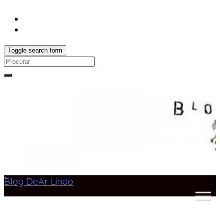
Toggle search form
Search
for:
Blog DeAr Lindo