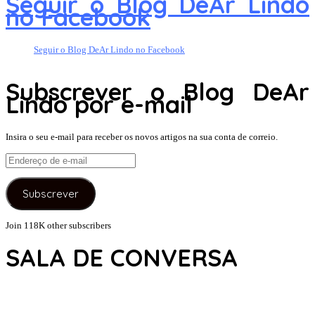
Seguir o Blog DeAr Lindo
no Facebook
Seguir o Blog DeAr Lindo no Facebook
Subscrever o Blog DeAr
Lindo por e-mail
Insira o seu e-mail para receber os novos artigos na sua conta de correio.
Endereço
de
e-
Subscrever
mail
Join 118K other subscribers
SALA DE CONVERSA