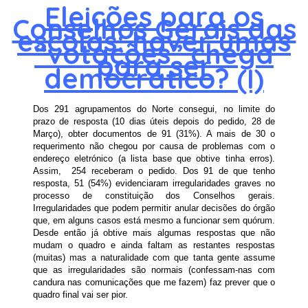
Eleições para os
Conselhos Gerais das
escolas: haver umas
“votações” chega
para ser
democrático? (I)
Dos 291 agrupamentos do Norte consegui, no limite do
prazo de resposta (10 dias úteis depois do pedido, 28 de
Março), obter documentos de 91 (31%). A mais de 30 o
requerimento não chegou por causa de problemas com o
endereço eletrónico (a lista base que obtive tinha erros).
Assim, 254 receberam o pedido. Dos 91 de que tenho
resposta, 51 (54%) evidenciaram irregularidades graves no
processo de constituição dos Conselhos gerais.
Irregularidades que podem permitir anular decisões do órgão
que, em alguns casos está mesmo a funcionar sem quórum.
Desde então já obtive mais algumas respostas que não
mudam o quadro e ainda faltam as restantes respostas
(muitas) mas a naturalidade com que tanta gente assume
que as irregularidades são normais (confessam-nas com
candura nas comunicações que me fazem) faz prever que o
quadro final vai ser pior.