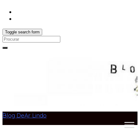
Toggle search form
Search
for:
Blog DeAr Lindo