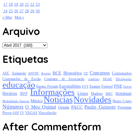
17
18
19
20
21
22
23
24
25
26
27
28
29
30
« Mar
Mai »
Arquivo
Arquivo
Etiquetas
Concursos
BCE
Blogosfera
Contratados
AEC
Animação
Açores
CE
ANVPC
Contratações de Escola
Contratos de Associação
critérios
DGAE
Divulgação
educação
FNE
Euromilhões
Exames
Ensino Privado
EVT
Fenprof
Greve
Informações
Listas
Horários
Mobilidade
IEFP
Madeira
MEC
Notícias
Novidades
Música
Nuno Crato
Mobilidade Interna
Números
Paulo Guinote
O Meu Quintal
PACC
Opinião
Perguntas
Prova
Vinculação
TV
VAGAS
QZP
After Commentform