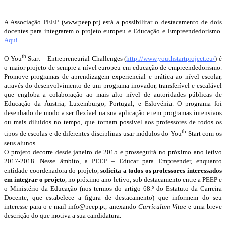
A Associação PEEP (www.peep.pt) está a possibilitar o destacamento de dois
docentes para integrarem o projeto europeu e Educação e Empreendedorismo.
Aqui
th
O You
Start – Entrepreneurial Challenges (
http://www.youthstartproject.eu/
) é
o maior projeto de sempre a nível europeu em educação de empreendedorismo.
Promove programas de aprendizagem experiencial e prática ao nível escolar,
através do desenvolvimento de um programa inovador, transferível e escalável
que engloba a colaboração ao mais alto nível de autoridades públicas de
Educação da Áustria, Luxemburgo, Portugal, e Eslovénia. O programa foi
desenhado de modo a ser flexível na sua aplicação e tem programas intensivos
ou mais diluídos no tempo, que tornam possível aos professores de todos os
th
tipos de escolas e de diferentes disciplinas usar módulos do You
Start com os
seus alunos.
O projeto decorre desde janeiro de 2015 e prosseguirá no próximo ano letivo
2017-2018. Nesse âmbito, a PEEP – Educar para Empreender, enquanto
entidade coordenadora do projeto,
solicita a todos os professores interessados
em integrar o projeto
, no próximo ano letivo, sob destacamento entre a PEEP e
o Ministério da Educação (nos termos do artigo 68.º do Estatuto da Carreira
Docente, que estabelece a figura de destacamento) que informem do seu
interesse para o e-mail
info@peep.pt
, anexando
Curriculum Vitae
e uma breve
descrição do que motiva a sua candidatura.