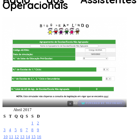
Operacionais
×
AD
POWERED BY WEFORADS
Abril 2017
S
T
Q
Q
S
S
D
1
2
3
4
5
6
7
8
9
10
11
12
13
14
15
16