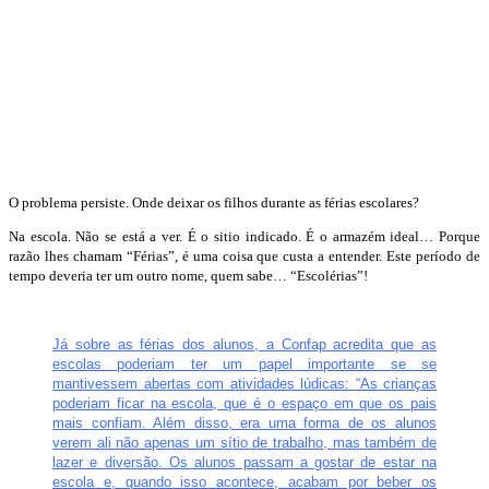
O problema persiste. Onde deixar os filhos durante as férias escolares?
Na escola. Não se está a ver. É o sitio indicado. É o armazém ideal… Porque
razão lhes chamam “Férias”, é uma coisa que custa a entender. Este período de
tempo deveria ter um outro nome, quem sabe… “Escolérias”!
Já sobre as férias dos alunos, a Confap acredita que as
escolas poderiam ter um papel importante se se
mantivessem abertas com atividades lúdicas: “As crianças
poderiam ficar na escola, que é o espaço em que os pais
mais confiam. Além disso, era uma forma de os alunos
verem ali não apenas um sítio de trabalho, mas também de
lazer e diversão. Os alunos passam a gostar de estar na
escola e, quando isso acontece, acabam por beber os