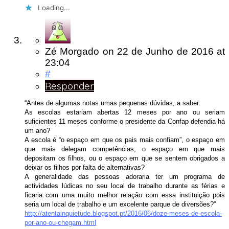
Loading...
Zé Morgado
on
22 de Junho de 2016
at
23:04
#
Responder
“Antes de algumas notas umas pequenas dúvidas, a saber:
As escolas estariam abertas 12 meses por ano ou seriam
suficientes 11 meses conforme o presidente da Confap defendia há
um ano?
A escola é “o espaço em que os pais mais confiam”, o espaço em
que mais delegam competências, o espaço em que mais
depositam os filhos, ou o espaço em que se sentem obrigados a
deixar os filhos por falta de alternativas?
A generalidade das pessoas adoraria ter um programa de
actividades lúdicas no seu local de trabalho durante as férias e
ficaria com uma muito melhor relação com essa instituição pois
seria um local de trabalho e um excelente parque de diversões?”
http://atentainquietude.blogspot.pt/2016/06/doze-meses-de-escola-
por-ano-ou-chegam.html