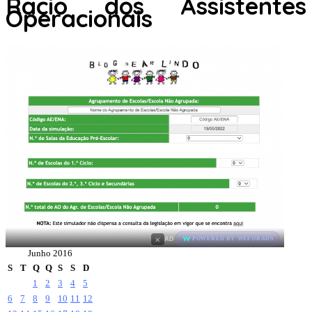
Racio dos Assistentes
Operacionais
×
AD
POWERED BY WEFORADS
Junho 2016
S
T
Q
Q
S
S
D
1
2
3
4
5
6
7
8
9
10
11
12