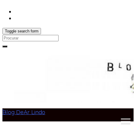
Toggle search form
Search
for:
Blog DeAr Lindo