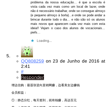
problema da nossa educação… é que a escola é
vista cada vez mais como um local de lazer, onde
não é necessário trabalhar, onde se consegue almoço
(e pequeno almoço à borla)…e onde se pode andar a
brincar durante todo o dia… e não são só os alunos
mais novos que aparecem cada vez mais com esta
ideia!! Vejam o caso dos alunos de vocacionais…
piefs…
Loading...
QQ808259
on
23 de Junho de 2016
at
2:41
#
Responder
增达信购：最嚣张逆向直销网赚，边看美女边赚钱
会员权益：
①：静态分红，每天签到，就有钱赚，高达百元