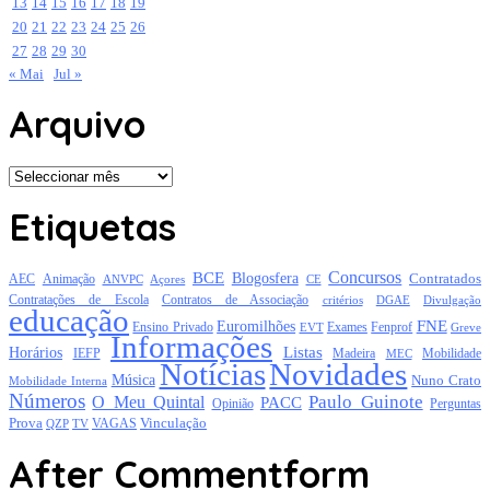
13
14
15
16
17
18
19
20
21
22
23
24
25
26
27
28
29
30
« Mai
Jul »
Arquivo
Arquivo
Etiquetas
Concursos
BCE
Blogosfera
Contratados
AEC
Animação
Açores
CE
ANVPC
Contratações de Escola
Contratos de Associação
critérios
DGAE
Divulgação
educação
FNE
Euromilhões
Exames
Ensino Privado
EVT
Fenprof
Greve
Informações
Listas
Horários
Mobilidade
IEFP
Madeira
MEC
Notícias
Novidades
Música
Nuno Crato
Mobilidade Interna
Números
Paulo Guinote
O Meu Quintal
PACC
Opinião
Perguntas
Prova
Vinculação
TV
VAGAS
QZP
After Commentform