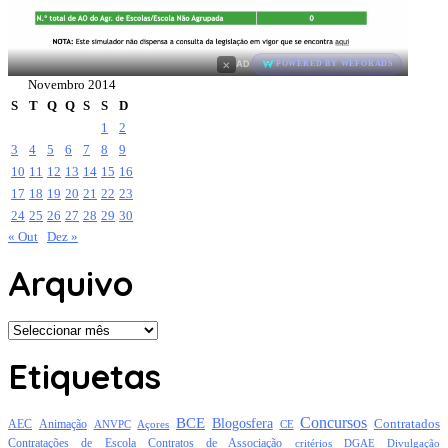
×
AD
POWERED BY WEFORADS
Novembro 2014
S
T
Q
Q
S
S
D
1
2
3
4
5
6
7
8
9
10
11
12
13
14
15
16
17
18
19
20
21
22
23
24
25
26
27
28
29
30
« Out
Dez »
Arquivo
Arquivo
Etiquetas
Concursos
BCE
Blogosfera
Contratados
AEC
Animação
Açores
CE
ANVPC
Contratações de Escola
Contratos de Associação
critérios
DGAE
Divulgação