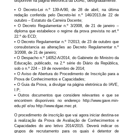
disponível na página eletrónica da DGAE, designadamente:
• O Decreto-Lei n.º 139-A/90, de 28 de abril, na última
redação conferida pelo Decreto-lei n.º 146/2013,de 22 de
outubro – Estatuto da Carreira Docente;
• O Decreto Regulamentar n.º 3/2008, de 21 de janeiro –
diploma que estabelece o regime da prova prevista no art.º
22.º do ECD;
• O Decreto Regulamentar n.º 7/2013, de 23 de outubro que
consubstancia as alterações ao Decreto Regulamentar n.º
3/2008, de 21 de janeiro;
• O Despacho n.º 14052-A/2014, do Gabinete do Ministro da
Educação, publicado, na 2.ª série do Diário da República,
sob o n.º 224 – 19 de novembro de 2014;
• O Aviso de Abertura do Procedimento de Inscrição para a
Prova de Conhecimentos e Capacidades;
• O Guia da Prova, a divulgar na página eletrónica do IAVE,
I.P;
• Outros documentos que considere relevantes e que se
encontrem disponíveis no endereço http://www.gave.min-
edu.pt/ e/ou http://www.dgae.mec.pt.
O procedimento de inscrição que vai agora iniciar destina-se
à realização da Prova de Avaliação de Conhecimentos e
Capacidades do ano letivo 2014/2015. Deverá indicar os
grupos de recrutamento para os quais é detentor de