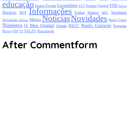
educação
FNE
Euromilhões
Exames
Ensino Privado
EVT
Fenprof
Greve
Informações
Listas
Horários
Mobilidade
IEFP
Madeira
MEC
Notícias
Novidades
Música
Nuno Crato
Mobilidade Interna
Números
Paulo Guinote
O Meu Quintal
PACC
Opinião
Perguntas
Prova
Vinculação
TV
VAGAS
QZP
After Commentform