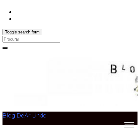
Toggle search form
Search
for:
Blog DeAr Lindo