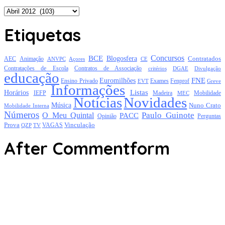
Arquivo
Etiquetas
Concursos
BCE
Blogosfera
Contratados
AEC
Animação
Açores
CE
ANVPC
Contratações de Escola
Contratos de Associação
critérios
DGAE
Divulgação
educação
FNE
Euromilhões
Exames
Ensino Privado
EVT
Fenprof
Greve
Informações
Listas
Horários
Mobilidade
IEFP
Madeira
MEC
Notícias
Novidades
Música
Nuno Crato
Mobilidade Interna
Números
Paulo Guinote
O Meu Quintal
PACC
Opinião
Perguntas
Prova
Vinculação
TV
VAGAS
QZP
After Commentform