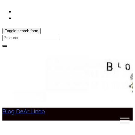
Toggle search form
Search
for:
Blog DeAr Lindo