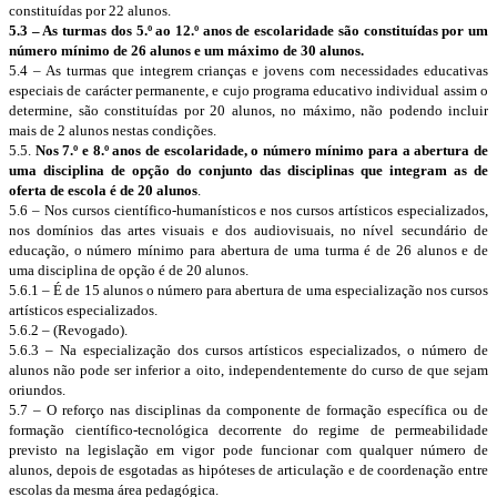
constituídas por 22 alunos.
5.3 – As turmas dos 5.º ao 12.º anos de escolaridade são constituídas por um
número mínimo de 26 alunos e um máximo de 30 alunos.
5.4 – As turmas que integrem crianças e jovens com necessidades educativas
especiais de carácter permanente, e cujo programa educativo individual assim o
determine, são constituídas por 20 alunos, no máximo, não podendo incluir
mais de 2 alunos nestas condições.
5.5.
Nos 7.º e 8.º anos de escolaridade, o número mínimo para a abertura de
uma disciplina de opção do conjunto das disciplinas que integram as de
oferta de escola é de 20 alunos
.
5.6 – Nos cursos científico-humanísticos e nos cursos artísticos especializados,
nos domínios das artes visuais e dos audiovisuais, no nível secundário de
educação, o número mínimo para abertura de uma turma é de 26 alunos e de
uma disciplina de opção é de 20 alunos.
5.6.1 – É de 15 alunos o número para abertura de uma especialização nos cursos
artísticos especializados.
5.6.2 – (Revogado).
5.6.3 – Na especialização dos cursos artísticos especializados, o número de
alunos não pode ser inferior a oito, independentemente do curso de que sejam
oriundos.
5.7 – O reforço nas disciplinas da componente de formação específica ou de
formação científico-tecnológica decorrente do regime de permeabilidade
previsto na legislação em vigor pode funcionar com qualquer número de
alunos, depois de esgotadas as hipóteses de articulação e de coordenação entre
escolas da mesma área pedagógica.