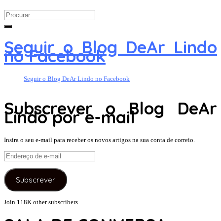
Search
for:
Seguir o Blog DeAr Lindo
no Facebook
Seguir o Blog DeAr Lindo no Facebook
Subscrever o Blog DeAr
Lindo por e-mail
Insira o seu e-mail para receber os novos artigos na sua conta de correio.
Endereço
de
e-
Subscrever
mail
Join 118K other subscribers