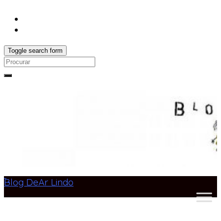
Toggle search form
Search
for:
Blog DeAr Lindo