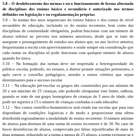
5.8 – O desdobramento das turmas e ou o funcionamento de forma alternada
de disciplinas dos ensinos básico e secundário é autorizado nos termos
definidos em legislação e ou regulamentação próprias
.
5.9 – As turmas dos anos sequenciais do ensino básico e dos cursos de nível
secundário de educação, incluindo os do ensino recorrente, bem como das
disciplinas de continuidade obrigatória, podem funcionar com um número de
alunos inferior ao previsto nos números anteriores, desde que se trate de
assegurar o prosseguimento de estudos aos alunos que, no ano lectivo anterior,
frequentaram a escola com aproveitamento e tendo sempre em consideração que
cada turma ou disciplina só pode funcionar com qualquer número de alunos
quando for única.
5.10 – Na formação das turmas deve ser respeitada a heterogeneidade do
público escolar, podendo, no entanto, o diretor perante situações pertinentes, e
após ouvir o conselho pedagógico, atender a outros critérios que sejam
determinantes para o sucesso escolar.
5.11 – Na educação pré-escolar os grupos são constituídos por um mínimo de
20 e um máximo de 25 crianças, não podendo ultrapassar esse limite, embora,
quando se trate de um grupo homogéneo de crianças de 3 anos de idade, não
pode ser superior a 15 o número de crianças confiadas a cada educador.
5.12 – Nos cursos científico-humanísticos será criada nas escolas que para isso
disponham de condições logísticas e de modo a proporcionar uma oferta
distribuída regionalmente a modalidade de ensino recorrente. O número mínimo
de alunos para abertura de uma turma de ensino recorrente é de 30. No caso de
haver desistências de alunos, comprovada por faltas injustificadas de mais de
duas semanas, reduzindo-se a turma a menos de 25 alunos, a turma extingue-se e