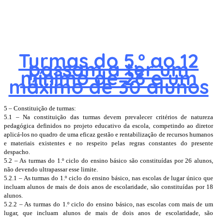
Turmas do 5.º ao 12
passam a ter um
mínimo de 26 e um
máximo de 30 alunos
5 – Constituição de turmas:
5.1 – Na constituição das turmas devem prevalecer critérios de natureza
pedagógica definidos no projeto educativo da escola, competindo ao diretor
aplicá-los no quadro de uma eficaz gestão e rentabilização de recursos humanos
e materiais existentes e no respeito pelas regras constantes do presente
despacho.
5.2 – As turmas do 1.º ciclo do ensino básico são constituídas por 26 alunos,
não devendo ultrapassar esse limite.
5.2.1 – As turmas do 1.º ciclo do ensino básico, nas escolas de lugar único que
incluam alunos de mais de dois anos de escolaridade, são constituídas por 18
alunos.
5.2.2 – As turmas do 1.º ciclo do ensino básico, nas escolas com mais de um
lugar, que incluam alunos de mais de dois anos de escolaridade, são