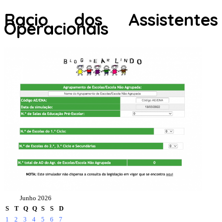
Racio dos Assistentes
Operacionais
Junho 2026
S
T
Q
Q
S
S
D
1
2
3
4
5
6
7