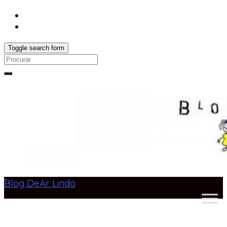
Toggle search form
Search
for:
Blog DeAr Lindo