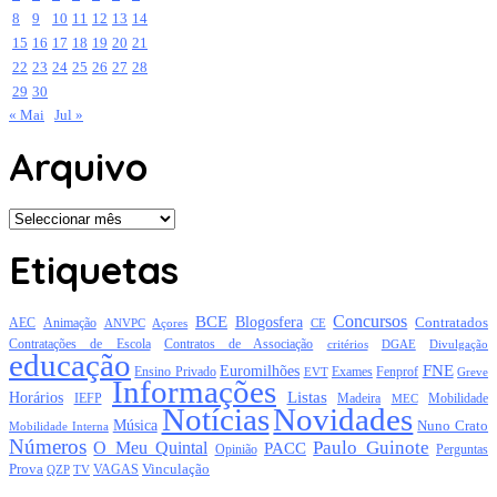
8
9
10
11
12
13
14
15
16
17
18
19
20
21
22
23
24
25
26
27
28
29
30
« Mai
Jul »
Arquivo
Arquivo
Etiquetas
Concursos
BCE
Blogosfera
Contratados
AEC
Animação
Açores
CE
ANVPC
Contratações de Escola
Contratos de Associação
critérios
DGAE
Divulgação
educação
FNE
Euromilhões
Exames
Ensino Privado
EVT
Fenprof
Greve
Informações
Listas
Horários
Mobilidade
IEFP
Madeira
MEC
Notícias
Novidades
Música
Nuno Crato
Mobilidade Interna
Números
Paulo Guinote
O Meu Quintal
PACC
Opinião
Perguntas
Prova
Vinculação
TV
VAGAS
QZP