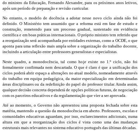
do ministro da Educação, Fernando Alexandre, para os próximos anos letivos,
após um período de preparação e revisão curricular.
No entanto, o modelo de docência a adotar nesse novo ciclo ainda não foi
definido. O Ministério tem assumido que a reforma está em fase de estudo e
construção, remetendo para um processo gradual, sustentado em evidência
científica e em boas práticas internacionais. O próprio ministro tem referido que
a reorganização será acompanhada por entidades externas, como a OCDE, o que
aponta para uma reflexão mais ampla sobre a organização do trabalho docente,
incluindo a articulação entre professores generalistas e especialistas.
Neste quadro, a monodocência, tal como hoje existe no 1.º ciclo, não foi
formalmente confirmada nem descartada. O que é claro é que a unificação dos
ciclos poderá abrir espaço a alterações no atual modelo, nomeadamente através
do trabalho em equipa pedagógica, da maior especialização em determinadas
áreas disciplinares ou da redefinição do papel do professor titular. Ainda assim,
qualquer decisão concreta dependerá de opções políticas futuras, de negociação
com os parceiros educativos e da regulamentação que vier a ser aprovada.
Até ao momento, o Governo não apresentou uma proposta fechada sobre esta
matéria, mantendo a questão da monodocência em aberto. Professores, escolas e
comunidades educativas aguardam, por isso, esclarecimentos adicionais, numa
altura em que a reorganização dos ciclos é vista como uma das mudanças
estruturais mais relevantes no sistema educativo português das últimas décadas.