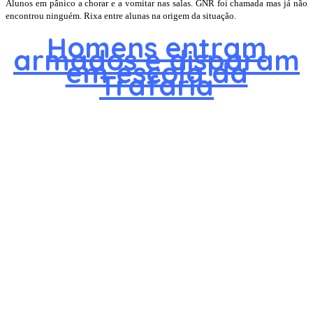
Alunos em pânico a chorar e a vomitar nas salas. GNR foi chamada mas já não
encontrou ninguém. Rixa entre alunas na origem da situação.
Homens entram
armados e disparam
em escola da
Trafaria