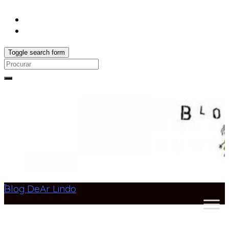
Toggle search form
Search
for:
Blog DeAr Lindo