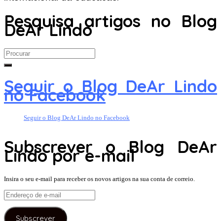
Pesquisa artigos no Blog
DeAr Lindo
Search
for:
Seguir o Blog DeAr Lindo
no Facebook
Seguir o Blog DeAr Lindo no Facebook
Subscrever o Blog DeAr
Lindo por e-mail
Insira o seu e-mail para receber os novos artigos na sua conta de correio.
Endereço
de
e-
Subscrever
mail