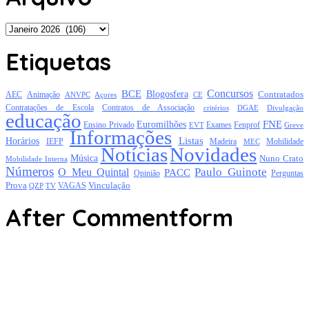
Arquivo
Etiquetas
Concursos
BCE
Blogosfera
Contratados
AEC
Animação
Açores
CE
ANVPC
Contratações de Escola
Contratos de Associação
critérios
DGAE
Divulgação
educação
FNE
Euromilhões
Exames
Ensino Privado
EVT
Fenprof
Greve
Informações
Listas
Horários
Mobilidade
IEFP
Madeira
MEC
Notícias
Novidades
Música
Nuno Crato
Mobilidade Interna
Números
Paulo Guinote
O Meu Quintal
PACC
Opinião
Perguntas
Prova
Vinculação
TV
VAGAS
QZP
After Commentform