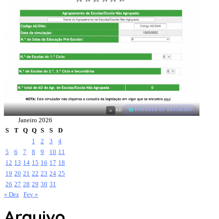
×
AD
POWERED BY WEFORADS
Janeiro 2026
S
T
Q
Q
S
S
D
1
2
3
4
5
6
7
8
9
10
11
12
13
14
15
16
17
18
19
20
21
22
23
24
25
26
27
28
29
30
31
« Dez
Fev »
Arquivo