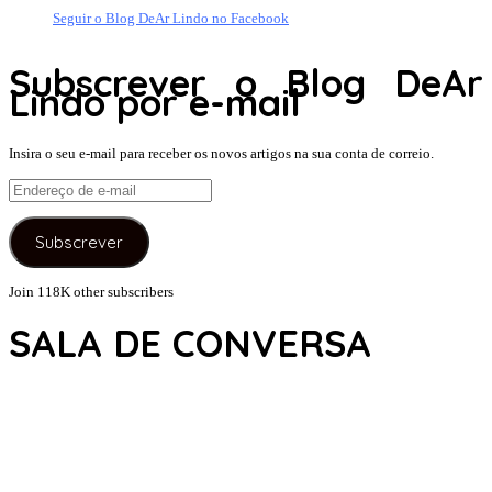
Seguir o Blog DeAr Lindo no Facebook
Subscrever o Blog DeAr
Lindo por e-mail
Insira o seu e-mail para receber os novos artigos na sua conta de correio.
Endereço
de
e-
Subscrever
mail
Join 118K other subscribers
SALA DE CONVERSA