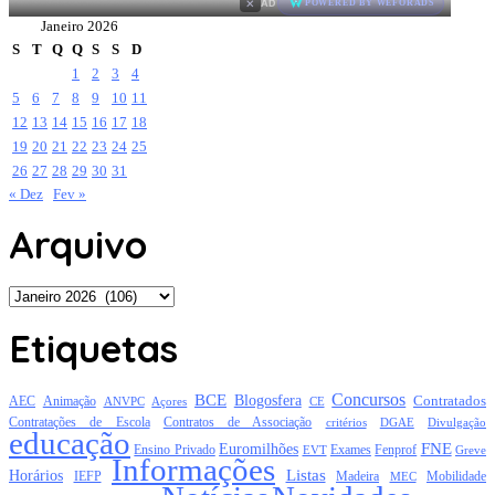
×
AD
POWERED BY WEFORADS
Janeiro 2026
S
T
Q
Q
S
S
D
1
2
3
4
5
6
7
8
9
10
11
12
13
14
15
16
17
18
19
20
21
22
23
24
25
26
27
28
29
30
31
« Dez
Fev »
Arquivo
Arquivo
Etiquetas
Concursos
BCE
Blogosfera
Contratados
AEC
Animação
Açores
CE
ANVPC
Contratações de Escola
Contratos de Associação
critérios
DGAE
Divulgação
educação
FNE
Euromilhões
Exames
Ensino Privado
EVT
Fenprof
Greve
Informações
Listas
Horários
Mobilidade
IEFP
Madeira
MEC