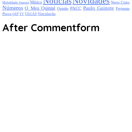
Notícias
Novidades
Música
Nuno Crato
Mobilidade Interna
Números
Paulo Guinote
O Meu Quintal
PACC
Opinião
Perguntas
Prova
Vinculação
TV
VAGAS
QZP
After Commentform