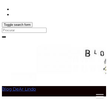
Toggle search form
Search
for:
Blog DeAr Lindo