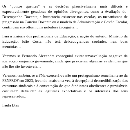
Os “pontos quentes” e as decisões plausivelmente mais difíceis
e
expectavelmente
geradoras de opini
ões divergentes
, como a
Avaliação do
Desempenho Docente, a burocracia existente nas escolas, os mecanismos de
progressão na Carreira Docente ou o modelo de Administração e Gestão Escolar,
continuam envoltos numa
nebulosa
incógnita…
Para a maioria dos profissionais de Educação, a acção do anterior Ministro da
Educação, João Costa, não terá deixado
grandes
saudades, nem
boas
memórias…
Veremo
s se Fernando Alexandre conseguirá
evitar uma
avaliação
negativa
da
sua acç
ão enquanto governante
, ainda que j
á existam algumas
evidências que
não lhe são favoráveis
…
Veremos, tamb
ém, se a FNE
exercerá ou não
um protagonismo semelhante ao da
FENPROF em 2023
,
levando,
mais uma vez,
à
decepção, à descredibilização das
estruturas sindicais e à
constatação
de
que
Sindicatos obedientes
e previsíveis
costumam defraudar as legítimas expectativas e o
s interesses dos seus
representa
dos…
P
aula Dias