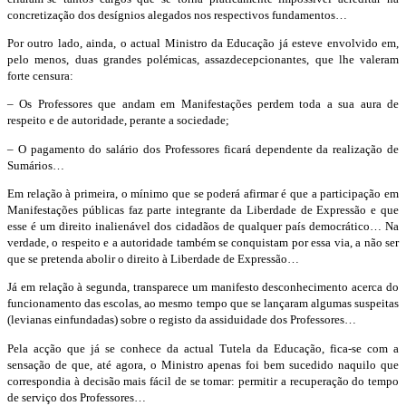
concreti
zação dos
desígnios
alegados nos respectivos fundamentos
…
Por outro lado, ainda, o actual Ministro da Educação já esteve envolvido em
,
pelo menos,
duas
grandes
polémica
s
,
assaz
decepcionantes,
que lhe valeram
forte censura
:
–
Os Professores
que anda
m
em Manifestações perde
m
toda a sua aura de
respeito e de autoridade, perante a sociedade;
– O pagamento do salário dos Professores ficará dependente da realização de
Sumários…
Em relação à primeira, o mínimo que se poderá afirmar é que a participação em
Manifestações públicas faz parte integrante da Liberdade de Expressão e que
esse é um direito inalienável dos cidadãos de qualquer país democrático…
Na
verdade, o respeito
e a autoridade também se conquistam
por essa via, a não ser
que se pretenda abolir o direito à Liberdade de Expressão…
Já em
relação à segunda, transparece
um manife
sto desconhecimento
acerca do
funcionamento das escolas
, ao mesmo tempo que se lançaram algumas suspeitas
(levianas e
infundadas
)
sobre o registo da assiduidade dos Professores
…
Pela acção que já se conhece da actual Tutela da Educação, fica-se com a
sensação de que, até agora, o Ministro apenas foi bem sucedido naquilo que
correspondia à decisão mais fácil de
se
tomar: permitir a recuperação do tempo
de serviço dos Professores…