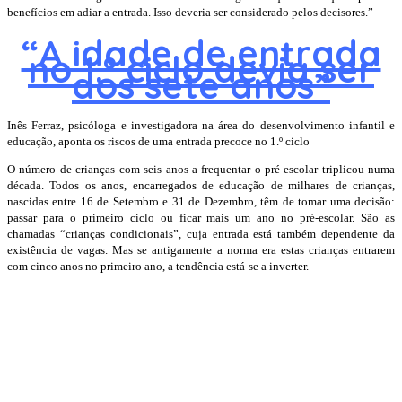
benefícios em adiar a entrada. Isso deveria ser considerado pelos decisores.”
“A idade de entrada
no 1.º ciclo devia ser
aos sete anos”
Inês Ferraz, psicóloga e investigadora na área do desenvolvimento infantil e
educação, aponta os riscos de uma entrada precoce no 1.º ciclo
O número de crianças com seis anos a frequentar o pré-escolar triplicou numa
década. Todos os anos, encarregados de educação de milhares de crianças,
nascidas entre 16 de Setembro e 31 de Dezembro, têm de tomar uma decisão:
passar para o primeiro ciclo ou ficar mais um ano no pré-escolar. São as
chamadas “crianças condicionais”, cuja entrada está também dependente da
existência de vagas. Mas se antigamente a norma era estas crianças entrarem
com cinco anos no primeiro ano, a tendência está-se a inverter.