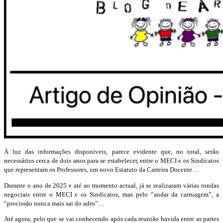
À luz das inform
ações disponíveis,
parece evidente
que
, no total,
serão
necess
ário
s
cerca de
dois anos
para se estabelecer, entre o MECI e os Sindicatos
que representam os Professores, um novo Es
tatuto da Carreira Docente
…
Durante o ano de
2025
e até ao momento actual
,
já se realizaram várias rondas
negociais entre o MECI e os Sindicatos, mas
pelo “andar da carruagem”
, a
“procissão nunca mais sai do adro”…
A
té agora,
pelo que se vai conhecendo após cada reunião havida entre as partes