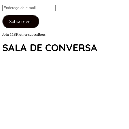
Endereço
de
e-
Subscrever
mail
Join 118K other subscribers
SALA DE CONVERSA