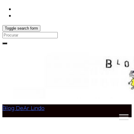
Toggle search form
Search
for:
Blog DeAr Lindo