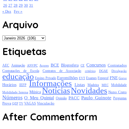
26
27
28
29
30
31
« Dez
Fev »
Arquivo
Arquivo
Etiquetas
Concursos
BCE
Blogosfera
Contratados
AEC
Animação
Açores
CE
ANVPC
Contratações de Escola
Contratos de Associação
critérios
DGAE
Divulgação
educação
FNE
Euromilhões
Exames
Ensino Privado
EVT
Fenprof
Greve
Informações
Listas
Horários
Mobilidade
IEFP
Madeira
MEC
Notícias
Novidades
Música
Nuno Crato
Mobilidade Interna
Números
Paulo Guinote
O Meu Quintal
PACC
Opinião
Perguntas
Prova
Vinculação
TV
VAGAS
QZP
After Commentform