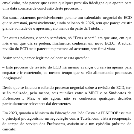
envolvidas,
não parece que exista qualquer previsão fidedigna que aponte para
uma data concreta de conclusão deste processo…
Em suma, estaremos previsivelmente perante um calendário negocial do ECD
que se arrastar
á,
previsivelmente
,
ainda
p
el
o
ano de 2026,
sem que pareça existir
grande vont
ade de
o apressar, pelo menos da parte da Tutela…
Por outras palavras,
e sendo sarcástica,
só “Deus saberá” em que ano, em que
mês e em que dia se poderá, finalmente, conhecer um novo ECD…
A
actual
revisão do ECD
mais parece um processo
ad
aeternum
, sem fim à vista…
Assim sendo
, parece legítimo colocar-se esta questão:
– Este proce
sso de revisão do ECD irá
mesmo
avançar ou
servirá apenas
para
empatar
e ir entretendo, ao mesmo tempo que se vão alimentando promessas
longínquas
?
Desde que se iniciou o referido processo negocial sobre a revisão do ECD
,
ter-
se-ão realizado, pelo menos, seis reun
iões
entre o MECI e os Sindicatos de
Professores…
Mas, e até
agora, não se conhecem
quaisquer
decisões
particularmente relevantes
da
í decorrentes
…
Em 2023, quando o Ministro da Educação era João Costa e a
FENPROF
assumia
o principal protagonismo na negociação com a Tutela, com vista à recuperação
do tempo de serviço dos Professores, assistiu-se a um episódio próximo do
caricato: