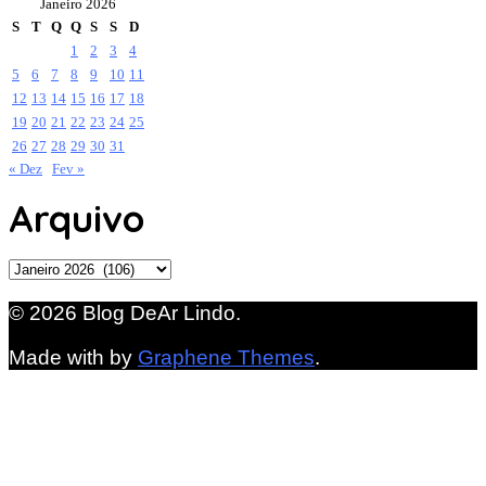
Janeiro 2026
S
T
Q
Q
S
S
D
1
2
3
4
5
6
7
8
9
10
11
12
13
14
15
16
17
18
19
20
21
22
23
24
25
26
27
28
29
30
31
« Dez
Fev »
Arquivo
Arquivo
© 2026 Blog DeAr Lindo.
Made with
by
Graphene Themes
.