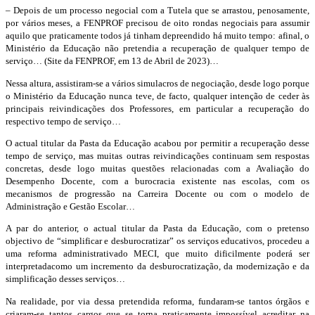
–
Depois de um
processo negocial com a Tutela que se arrastou
,
penosamente,
por vários meses, a
FENPROF precisou de oito rondas negociais
para assumir
aquilo que
praticamente
todos já tinham depreendido há muito tempo: afinal, o
Ministério da Educação não pretendia a recuperação de qualquer tempo de
serviço
… (
Site
da FENPROF, em 13 de Abril de
2023)…
Nessa altura, assistiram-se a vários simulacros de negociação,
desde logo porque
o Ministério da Educação nunca teve
, de facto,
qualquer intenção de ceder às
principais reivindicações dos Professores, em particular a recuperação do
respectivo tempo de serviço…
O actual
t
itular da Pasta da Educação
acabou por permitir a recuperaç
ão desse
tempo de serviço, mas muitas outras reivindicações continuam sem respostas
concretas, desde logo
muitas questões relacionadas com
a Avaliação do
Desempenho Docente,
com
a burocracia existente nas escolas
, com os
mecanismos de progressão na Carreira Docente
ou
com o modelo de
A
dministraç
ão e G
est
ão E
scolar…
A par do anterior,
o actual titular da Pasta da Educação
, com o pretenso
objectivo de “simplificar e desburocratizar”
os serviços educativos
,
procedeu
a
uma
reforma
administrativa
do MECI
,
que mui
to dificilmente poderá ser
interpretada
como
um incremento da desburocratização, da modernização e da
simplificação desses serviços…
Na realidade,
por
via d
essa pretendida
reforma, fundaram
-se tantos órgãos e
criaram-se tantos
cargos que se torna praticamente impossível acreditar na