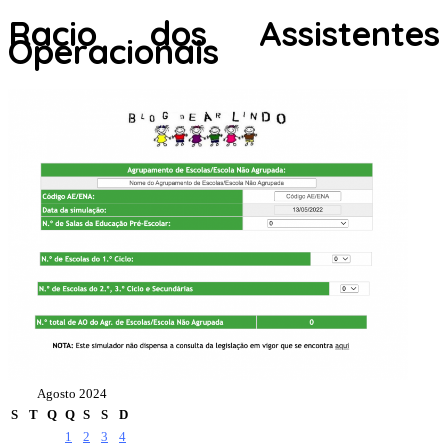
Racio dos Assistentes
Operacionais
Agosto 2024
S
T
Q
Q
S
S
D
1
2
3
4