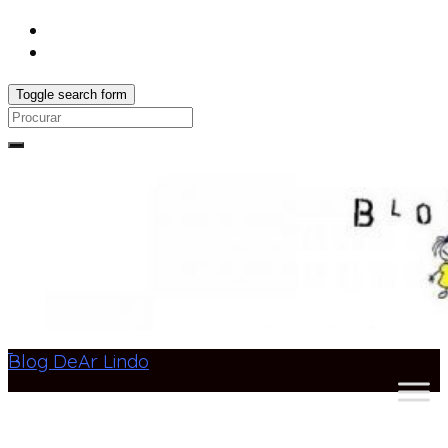
Toggle search form
Search
for:
Blog DeAr Lindo