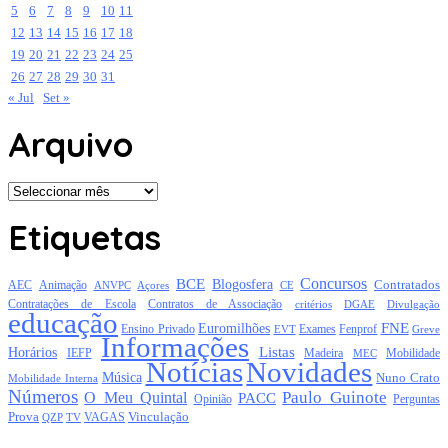
5
6
7
8
9
10
11
12
13
14
15
16
17
18
19
20
21
22
23
24
25
26
27
28
29
30
31
« Jul
Set »
Arquivo
Arquivo
Etiquetas
Concursos
BCE
Blogosfera
Contratados
AEC
Animação
Açores
CE
ANVPC
Contratações de Escola
Contratos de Associação
critérios
DGAE
Divulgação
educação
FNE
Euromilhões
Exames
Ensino Privado
EVT
Fenprof
Greve
Informações
Listas
Horários
Mobilidade
IEFP
Madeira
MEC
Notícias
Novidades
Música
Nuno Crato
Mobilidade Interna
Números
Paulo Guinote
O Meu Quintal
PACC
Opinião
Perguntas
Prova
Vinculação
TV
VAGAS
QZP