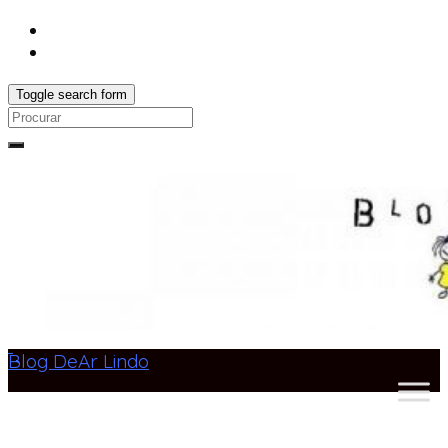
Toggle search form
Search
for:
Blog DeAr Lindo