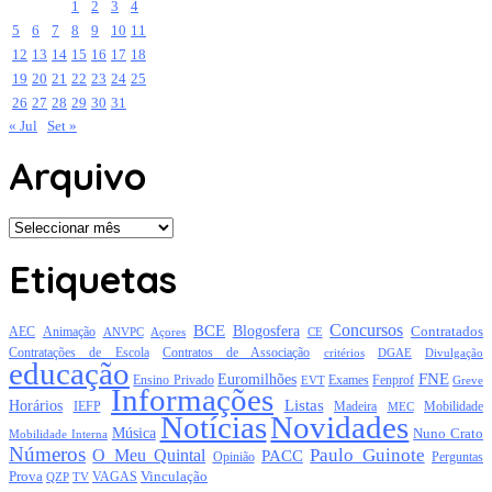
1
2
3
4
5
6
7
8
9
10
11
12
13
14
15
16
17
18
19
20
21
22
23
24
25
26
27
28
29
30
31
« Jul
Set »
Arquivo
Arquivo
Etiquetas
Concursos
BCE
Blogosfera
Contratados
AEC
Animação
Açores
CE
ANVPC
Contratações de Escola
Contratos de Associação
critérios
DGAE
Divulgação
educação
FNE
Euromilhões
Exames
Ensino Privado
EVT
Fenprof
Greve
Informações
Listas
Horários
Mobilidade
IEFP
Madeira
MEC
Notícias
Novidades
Música
Nuno Crato
Mobilidade Interna
Números
Paulo Guinote
O Meu Quintal
PACC
Opinião
Perguntas
Prova
Vinculação
TV
VAGAS
QZP