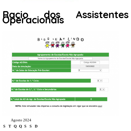
Racio dos Assistentes
Operacionais
Agosto 2024
S
T
Q
Q
S
S
D