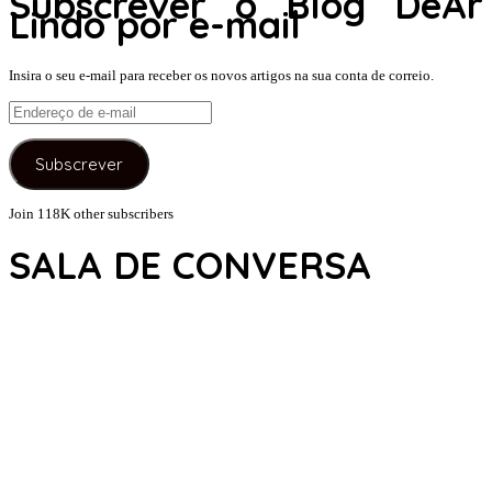
Subscrever o Blog DeAr
Lindo por e-mail
Insira o seu e-mail para receber os novos artigos na sua conta de correio.
Endereço
de
e-
Subscrever
mail
Join 118K other subscribers
SALA DE CONVERSA