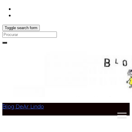
Toggle search form
Search
for:
Blog DeAr Lindo