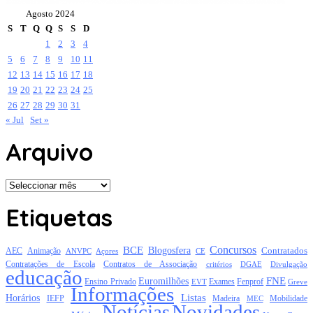
Agosto 2024
S
T
Q
Q
S
S
D
1
2
3
4
5
6
7
8
9
10
11
12
13
14
15
16
17
18
19
20
21
22
23
24
25
26
27
28
29
30
31
« Jul
Set »
Arquivo
Arquivo
Etiquetas
Concursos
BCE
Blogosfera
Contratados
AEC
Animação
Açores
CE
ANVPC
Contratações de Escola
Contratos de Associação
critérios
DGAE
Divulgação
educação
FNE
Euromilhões
Exames
Ensino Privado
EVT
Fenprof
Greve
Informações
Listas
Horários
Mobilidade
IEFP
Madeira
MEC
Notícias
Novidades