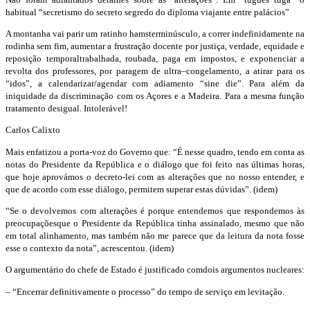
ha
bitual
“
secretismo do secreto segredo
do diploma viajante entre palácios
”
A montanha vai parir um ratinho hamster
minúsculo
, a correr indefinidamente na
rodinha sem fim
, aumentar a
frustração docente por justiça
,
verdade
, equidade
e
reposição
temporal
trabalhada
, roubada,
paga em impostos
,
e exponenciar a
revolta dos professores
, por paragem de
ultra
–
congelamento
, a atirar para
os
“idos”
, a cale
ndarizar/agendar
com adiamento “
sine die
”.
Para além da
iniquidade
da discriminação com os Açores e a
M
adeira.
Para a mesma função
tratamento desigual. Intolerável!
Carlos Calixto
Mais en
fatizou a porta-voz do Governo
que: “É
nesse quadro, tendo em conta as
notas do Presidente
da República e o diálogo que foi feito nas últimas horas
,
que hoje aprovámos o decreto-lei com as alterações
que no nosso entender, e
que de acordo com esse diálogo
, permitem superar estas dúvidas”.
(
idem
)
“Se o
devolvemos com alterações é porque entendemos que respondemos às
preocupações
que o Presidente da República tinha assinalado, mesmo que não
em total
alinhamento, mas também não
me parece que da leitura da nota fosse
esse o contexto da nota”, acrescentou
. (
idem
)
O
argumentário
do
chefe de Estado
é justificad
o
com
dois
argumentos nucleares
:
– “E
ncerrar definitivamente o
processo”
do tempo de serviço
em levitação.