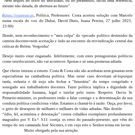
“
Nem sequer, no texto do articulado, ou no preâmbulo
, inclui uma referência,
mesmo não datada
, de abertura ao futuro”.
(
https://expresso.pt
, Política,
Professores: Costa acertou solução com Marcelo
numa escala do voo do Dubai,
David Dinis
, Joana Per
e
ira, 27 julho
2023,
23:00)
Donde, nem reconhecimento e
“
mea
culpa
”
do
«pecado político destruidor da
carreira docente»
nem aceitação
e indo ao encontro
da reivindicação ce
ntral
das
críticas de Belém.
Vergonha
!
D
esejo muito estar enganado. Infelizmente
, com estes protagonistas políticos
como interlocutores
, não vai acontecer. Apenas e só uma promessa adiada
.
Que cheiro intenso a esturro.
Costa & Costa não sã
o acrobatas nem ginastas nem
especialistas na cambalhota política. Mas neste caso
deveriam sê-lo
porque
tarda
,
e
nfastia e dá nojo
não fechar a “funerária” do tempo congelado
e
sonegado aos trabalhadores docentes.
Fazer política implica a dignidade
da
responsabil
idade humana
, legal e tutelar pelo outro.
Respeito.
Ouviu Sr.
Primeiro-ministro, os professores estão
a falar consigo e a determinação da sua
conduta
política
condiciona vidas
. Estamos a chamá-lo à razão
. Ouça, por favor,
o
grito de desespero de milhares e milhares de vidas adiadas.
Não d
estile
“
ódio, fel
,
acrimónia
e detestação
”
contra cidadãos exemplares profundamente
magoados por V.
Ex
.
ª
. S
.
f
.
f
.
corrija os erros do passado-presente
, que vêm do
tempo do seu camarada José Sócrates
, e em cujo erro o Senhor teima em lavrar.
Muito obrigado pela sua atenção.