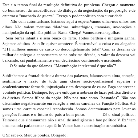
Este é o tempo final da
resolução definitiva do problema
.
Chegou o momento
do bom senso, da razoabilidade
, do diálogo, da negociação, da proposição
e de
enterrar o “machado de guerra”. Exerça o
poder político com autoridade.
Não com autoritarismo.
Estamos aqui à espera.
V
a
mos olhar-nos olhos nos
olhos.
Não valem mentiras
dilatórias, subterfúgios,
tram
o
ias
,
invocações e
manipulação da opinião pública.
Basta. Chega! Vamos acertar agulhas.
Sem birras
infantis
e sem braço de ferro
. Todos perdem e ninguém ganha.
Sejamos adultos. Se
o Sr
.
q
uiser acontece.
É
sustentável a coisa
e os alegados
“311 milhões anuais
de custo do descongelamento
total
”.
Com as dezenas de
milhar de colegas a aposentarem-se na próxima década
, o valor
da despesa
vai
ba
ixando,
cai
paulatinamente
e em decréscimo continuado
e acentuado.
O Sr.
s
abe
do que falamos. “Masturbação intelectual é que não
”
!
Subli
nhamos
a
frontalidade e a
dureza das palavras
, falamos com alma, coração,
sentimento e razão
de toda uma clas
se
sócio-profissional
supe
rior e
academicamente
formada, injustiçada e em desespero de causa.
Faça acontecer a
vontade política.
Destaque, foque e enfoque
a nobreza de fazer política direito e
às direitas.
Somos filhos
da nação. Não nos trate como “bastardos”.
Não nos
discrimine negativamente
em relação a outras carreiras da
F
unção
P
ública. Até
somos uma carreira especial
reconhecida.
Somos determinantes para levar
as
gerações
futuras
e o futuro do país a bom porto
.
Dê o sinal
político
.
Teimosia
que é casmurrice
não é sinal
de inteligência
e faro político.
V.
Ex.ª
tem
uma maioria parlamentar a apoiá-lo
.
Vamos banir a
obstinação sorumbática.
O Sr. sabe-o. Marque pontos. Obrigado.