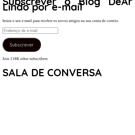
Subscrever o Blog DeAr
Lindo por e-mail
Insira o seu e-mail para receber os novos artigos na sua conta de correio.
Endereço
de
e-
Subscrever
mail
Join 118K other subscribers
SALA DE CONVERSA