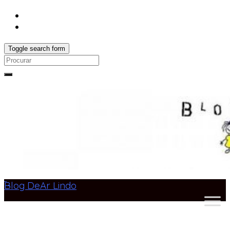
Toggle search form
Search
for:
Blog DeAr Lindo