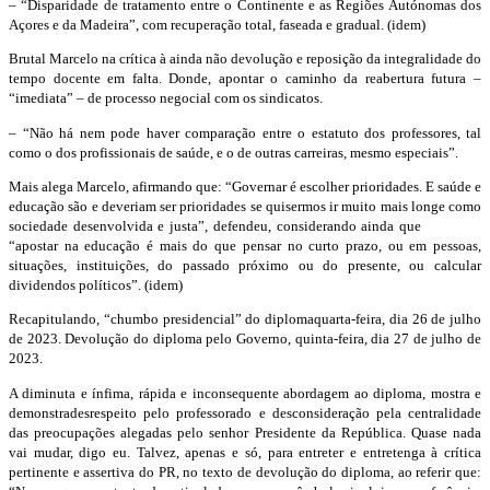
–
“Disparidade de tratamento
entre o Continente e as Regiões Autónomas dos
Açores e da Madeira
”, com recuperação total, faseada e gradual.
(
idem
)
Brutal Marcelo na crítica à ain
da não
devolução e
reposição da integralidade do
tempo docente em falta
.
Donde
,
apontar o caminho da reabertura futura
–
“
imediata
”
–
de processo negocial com os sindicatos
.
– “Não há nem pode haver comparação entre o estatuto dos professores, tal
como o dos profissionais de saúde, e o de outras carreiras, mesmo especiais”.
Mais alega Marcelo, afirmando que:
“Governar é escolher prioridades. E saúde
e
educação são e deveriam ser prioridades
se quisermos ir muito mais longe como
sociedade desenvolvida e
justa”, defendeu, considerando ainda que
“
apostar na educação é mais do que pensar
no curto prazo, ou em pessoas,
situações,
instituições, do passado próximo ou do presente
, ou calcular
dividendos políticos”. (
idem
)
R
ecapitulando, “chumbo
presidencial
”
do diploma
quarta-feira, dia 26 de julho
de 2023
. Devolução
do diploma pelo Governo, quinta-feira, dia 27 de julho de
2023.
A diminuta
e ínfima
, rápida e inconsequente
abordagem ao diploma
,
mostra
e
demonstra
desrespeito
pelo professorado e desconsideração pel
a centralidade
da
s preocupações alegadas pelo
senhor Presidente da República.
Quase nada
vai mudar, digo eu.
Talvez, apenas e só
, para
entreter e entretenga à crítica
pertinente e assertiva do PR
, no texto de devolução do diploma
, ao referir que: