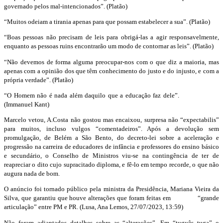
governado pelos mal-intencionados”
. (Platão)
“
Muitos odeiam a tirania apenas para que possam estabelecer a sua”
. (Platão)
“
Boas pessoas
não precisam de leis para obrig
á-las a agir responsavelmente,
enquanto as pessoas ruins
encontrarão um modo de contornar as leis”. (Platão)
“
Não devemos de forma alguma preocupar-nos com o que diz a maioria
, mas
apenas com a opinião dos que têm conhecimento
do justo e do injusto, e com a
própria verdade
”. (Platão)
“O Homem não é nada
além daquilo que a educação faz dele”
.
(Immanuel Kant)
Marcelo vetou,
A.
Costa
não
gostou mas encaixou
,
surpresa não
“
expectabilis
”
para muitos, incluso vulgos
“
comentadeiros
”.
Após a devolução
sem
promulgação
,
de Belém a São Bento
,
do decreto-lei sobre a
aceleração e
progressão
na carreira
de
educadores de
infância
e professores
do ensino básico
e secundário
,
o
Conselho de M
inistros viu-se na contingência de ter
de
reapreciar o dito cujo supracitado diploma
, e fê-lo em tempo recorde
, o que não
augura nada de bom.
O anúncio foi tornado público
pela ministra da Presidência
, Mariana Vieira da
Silva
, que garantiu que
houve alterações que foram
feitas
em
“
grande
articulação” entre
PM e PR.
(Lusa, Ana Lemos, 27/07
/2
02
3, 13:59)
Não foram adiantados detalhes
sobre as “alterações”
.
Em
“
tuguês
tuga” o