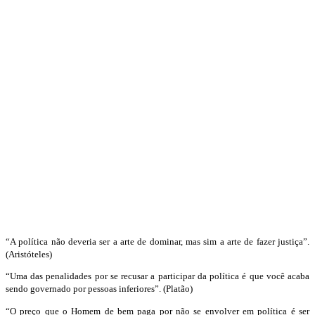
“A
política
não
deveria ser a arte de
dominar, mas sim a arte de fazer justiça”.
(Aristóteles)
“Uma
das penalidades por se recusar a participar da política
é que você acaba
sendo governado por pessoas inferiores”
. (Platão)
“
O preço que o Homem de bem paga
por não se envolver em política é ser