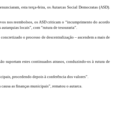
nunciaram, esta terça-feira, os Autarcas Social Democratas (ASD).
tivos nos reembolsos, os ASD criticam o “incumprimento do acordo
autarquias locais”, com “rutura de tesouraria”.
i concretizado o processo de descentralização – ascendem a mais de
 não suportam estes continuados atrasos, conduzindo-os à rutura de
ipais, procedendo depois à conferência dos valores”.
 causa as finanças municipais”, rematou o autarca.