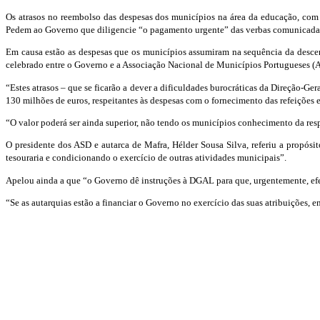
Os atrasos no reembolso das despesas dos municípios na área da educação, com r
Pedem ao Governo que diligencie “o pagamento urgente” das verbas comunicadas
Em causa estão as despesas que os municípios assumiram na sequência da descen
celebrado entre o Governo e a Associação Nacional de Municípios Portugueses (AN
“Estes atrasos – que se ficarão a dever a dificuldades burocráticas da Direção-
130 milhões de euros, respeitantes às despesas com o fornecimento das refeições e
“O valor poderá ser ainda superior, não tendo os municípios conhecimento da res
O presidente dos ASD e autarca de Mafra, Hélder Sousa Silva, referiu a propósit
tesouraria e condicionando o exercício de outras atividades municipais”.
Apelou ainda a que “o Governo dê instruções à DGAL para que, urgentemente, ef
“Se as autarquias estão a financiar o Governo no exercício das suas atribuições,