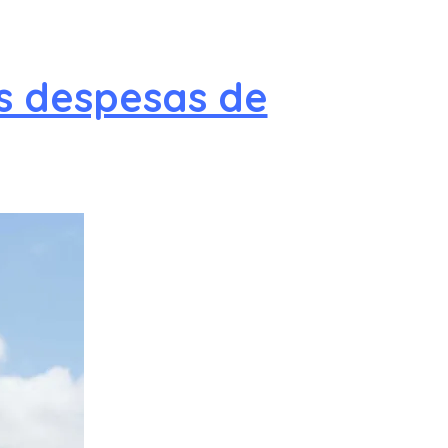
s despesas de