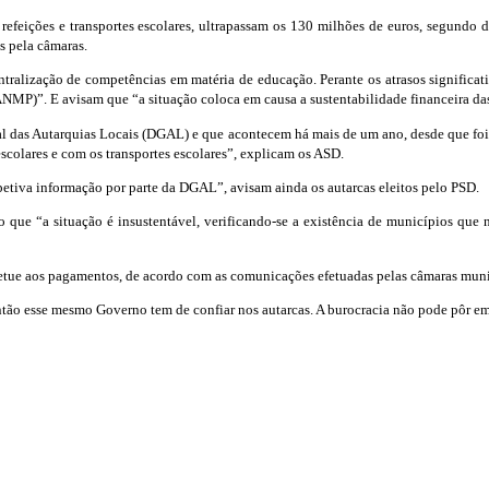
efeições e transportes escolares, ultrapassam os 130 milhões de euros, segundo de
 pela câmaras.
tralização de competências em matéria de educação. Perante os atrasos significa
MP)”. E avisam que “a situação coloca em causa a sustentabilidade financeira das 
Geral das Autarquias Locais (DGAL) e que acontecem há mais de um ano, desde que fo
scolares e com os transportes escolares”, explicam os ASD.
petiva informação por parte da DGAL”, avisam ainda os autarcas eleitos pelo PSD.
o que “a situação é insustentável, verificando-se a existência de municípios que
etue aos pagamentos, de acordo com as comunicações efetuadas pelas câmaras munic
 então esse mesmo Governo tem de confiar nos autarcas. A burocracia não pode pôr em