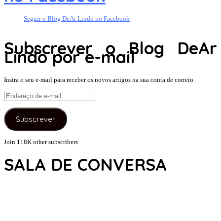
Seguir o Blog DeAr Lindo no Facebook
Subscrever o Blog DeAr
Lindo por e-mail
Insira o seu e-mail para receber os novos artigos na sua conta de correio.
Endereço
de
e-
Subscrever
mail
Join 118K other subscribers
SALA DE CONVERSA