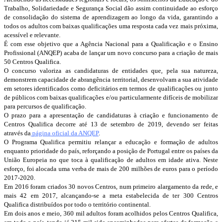
Trabalho, Solidariedade e Segurança Social dão assim continuidade ao esforço
de consolidação do sistema de aprendizagem ao longo da vida, garantindo a
todos os adultos com baixas qualificações uma resposta cada vez mais próxima,
acessível e relevante.
É com esse objetivo que a Agência Nacional para a Qualificação e o Ensino
Profissional (ANQEP) acaba de lançar um novo concurso para a criação de mais
50 Centros Qualifica.
O concurso valoriza as candidaturas de entidades que, pela sua natureza,
demonstrem capacidade de abrangência territorial, desenvolvam a sua atividade
em setores identificados como deficitários em termos de qualificações ou junto
de públicos com baixas qualificações e/ou particularmente difíceis de mobilizar
para percursos de qualificação.
O prazo para a apresentação de candidaturas à criação e funcionamento de
Centros Qualifica decorre até 13 de setembro de 2019, devendo ser feitas
através da
página oficial da ANQEP
.
O Programa Qualifica permitiu relançar a educação e formação de adultos
enquanto prioridade do país, reforçando a posição de Portugal entre os países da
União Europeia no que toca à qualificação de adultos em idade ativa. Neste
esforço, foi alocada uma verba de mais de 200 milhões de euros para o período
2017-2020.
Em 2016 foram criados 30 novos Centros, num primeiro alargamento da rede, e
mais 42 em 2017, alcançando-se a meta estabelecida de ter 300 Centros
Qualifica distribuídos por todo o território continental.
Em dois anos e meio, 360 mil adultos foram acolhidos pelos Centros Qualifica,