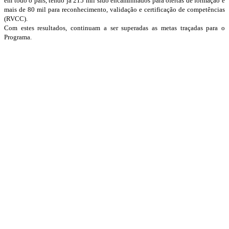
em todo o país, tendo já 215 mil sido encaminhados para ofertas de formação e
mais de 80 mil para reconhecimento, validação e certificação de competências
(RVCC).
Com estes resultados, continuam a ser superadas as metas traçadas para o
Programa.