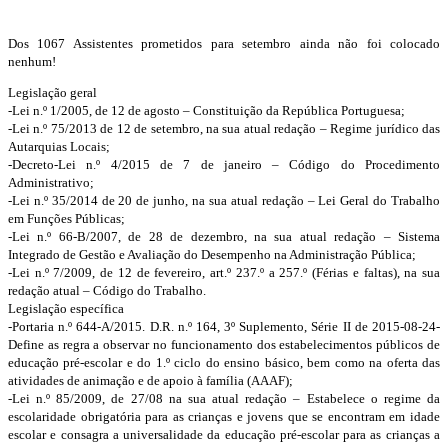
Dos 1067 Assistentes prometidos para setembro ainda não foi colocado
nenhum!
Legislação geral
-Lei n.º 1/2005, de 12 de agosto – Constituição da República Portuguesa;
-Lei n.º 75/2013 de 12 de setembro, na sua atual redação – Regime jurídico das
Autarquias Locais;
-Decreto-Lei n.º 4/2015 de 7 de janeiro – Código do Procedimento
Administrativo;
-Lei n.º 35/2014 de 20 de junho, na sua atual redação – Lei Geral do Trabalho
em Funções Públicas;
-Lei n.º 66-B/2007, de 28 de dezembro, na sua atual redação – Sistema
Integrado de Gestão e Avaliação do Desempenho na Administração Pública;
-Lei n.º 7/2009, de 12 de fevereiro, art.º 237.º a 257.º (Férias e faltas), na sua
redação atual – Código do Trabalho.
Legislação específica
-Portaria n.º 644-A/2015. D.R. n.º 164, 3º Suplemento, Série II de 2015-08-24-
Define as regra a observar no funcionamento dos estabelecimentos públicos de
educação pré-escolar e do 1.º ciclo do ensino básico, bem como na oferta das
atividades de animação e de apoio à família (AAAF);
-Lei n.º 85/2009, de 27/08 na sua atual redação – Estabelece o regime da
escolaridade obrigatória para as crianças e jovens que se encontram em idade
escolar e consagra a universalidade da educação pré-escolar para as crianças a