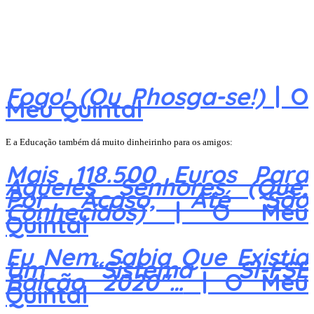
Fogo! (Ou Phosga-se!)
| O
Meu Quintal
E a Educação também dá muito dinheirinho para os amigos:
Mais 118.500 Euros Para
Aqueles Senhores (Que,
Por Acaso, Até São
Conhecidos)
| O Meu
Quintal
Eu Nem Sabia Que Existia
Um “Sistema SI-FSE
Balcão 2020″…
| O Meu
Quintal