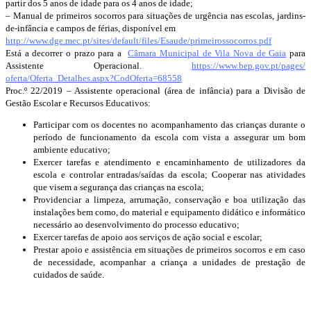
partir dos 5 anos de idade para os 4 anos de idade;
– Manual de primeiros socorros para situações de urgência nas escolas, jardins-
de-infância e campos de férias, disponível em
http://www.dge.mec.pt/sites/
default/files/Esaude/
primeirossocorros.pdf
Está a decorrer o prazo para a
Câmara Municipal de Vila Nova de Gaia
para
Assistente Operacional.
https://www.bep.gov.pt/pages/
oferta/Oferta_Detalhes.aspx?
CodOferta=68558
Proc.º 22/2019 – Assistente operacional (área de infância) para a Divisão de
Gestão Escolar e Recursos Educativos:
Participar com os docentes no acompanhamento das crianças durante o
período de funcionamento da escola com vista a assegurar um bom
ambiente educativo;
Exercer tarefas e atendimento e encaminhamento de utilizadores da
escola e controlar entradas/saídas da escola; Cooperar nas atividades
que visem a segurança das crianças na escola;
Providenciar a limpeza, arrumação, conservação e boa utilização das
instalações bem como, do material e equipamento didático e informático
necessário ao desenvolvimento do processo educativo;
Exercer tarefas de apoio aos serviços de ação social e escolar;
Prestar apoio e assistência em situações de primeiros socorros e em caso
de necessidade, acompanhar a criança a unidades de prestação de
cuidados de saúde.