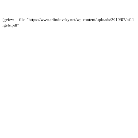
[gview file=”https://www.arlindovsky.net/wp-content/uploads/2019/07/ni11-
igefe.pdf”]