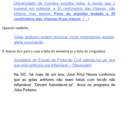
Universidade de Coimbra estudou golas e revela que o
material em poliéster, a 30 centímetros das chamas, não
inflama mas perfura.
Pano de algodão testado a 20
centímetros das chamas ficou intacto
. (…)
Quando também:
Golas antifumo podem provocar crises respiratórias agudas,
alerta associação
E depois fico parvo com a falta de memória (e a falta de vergonha):
Secretário de Estado da Proteção Civil admitiu há um ano
que gola antifumo era inflamável – Observador
Na SIC, há mais de um ano, José Artur Neves confirmou
que as golas antifumo não eram feitas com tecido não
inflamável. “Devem humedecer-se”, disse no programa de
Júlia Pinheiro.