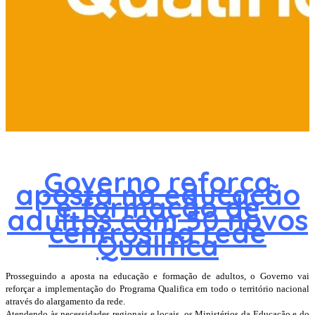
Governo reforça
aposta na educação
e formação de
adultos com 50 novos
centros na rede
Qualifica
Prosseguindo a aposta na educação e formação de adultos, o Governo vai
reforçar a implementação do Programa Qualifica em todo o território nacional
através do alargamento da rede.
Atendendo às necessidades regionais e locais, os Ministérios da Educação e do