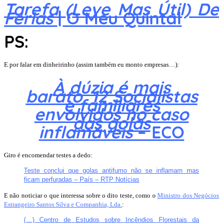
Tarefa (Leve Mas Útil) De
Férias
| O Meu Quintal
PS:
E por falar em dinheirinho (assim também eu monto empresas…):
À dúzia é mais
barato. 12 Socialistas
e familiares
envolvidos no caso
das golas
inflamáveis
– ECO
Giro é encomendar testes a dedo:
Teste conclui que golas antifumo não se inflamam mas
ficam perfuradas – País – RTP Notícias
E não noticiar o que interessa sobre o dito teste, como o
Ministro dos Negócios
Estrangeiro Santos Silva e Companhia, Lda.
:
(…) Centro de Estudos sobre Incêndios Florestais da