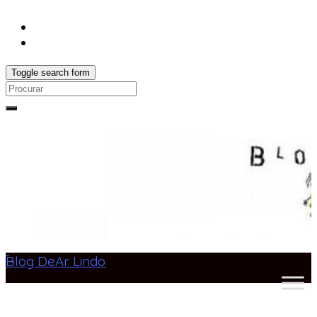
Toggle search form
Search
for:
Blog DeAr Lindo