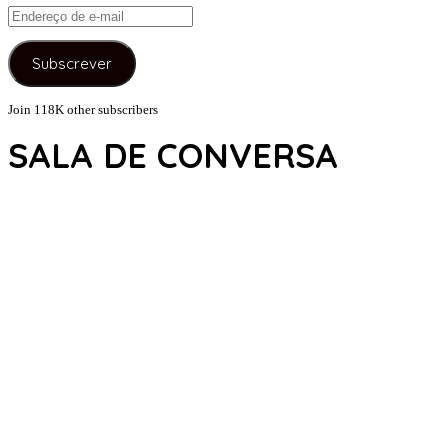
Endereço
de
e-
Subscrever
mail
Join 118K other subscribers
SALA DE CONVERSA