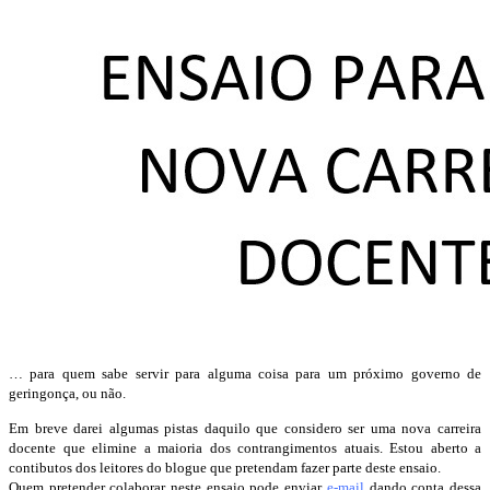
… para quem sabe servir para alguma coisa para um próximo governo de
geringonça, ou não.
Em breve darei algumas pistas daquilo que considero ser uma nova carreira
docente que elimine a maioria dos contrangimentos atuais. Estou aberto a
contibutos dos leitores do blogue que pretendam fazer parte deste ensaio.
Quem pretender colaborar neste ensaio pode enviar
e-mail
dando conta dessa