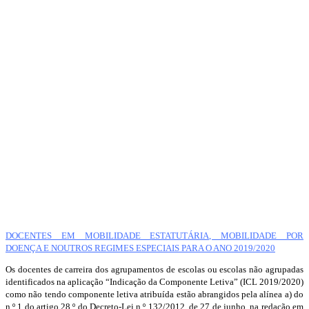
DOCENTES EM MOBILIDADE ESTATUTÁRIA, MOBILIDADE POR
DOENÇA E NOUTROS REGIMES ESPECIAIS PARA O ANO 2019/2020
Os docentes de carreira dos agrupamentos de escolas ou escolas não agrupadas
identificados na aplicação “Indicação da Componente Letiva” (ICL 2019/2020)
como não tendo componente letiva atribuída estão abrangidos pela alínea a) do
n.º 1 do artigo 28.º do Decreto-Lei n.º 132/2012, de 27 de junho, na redação em