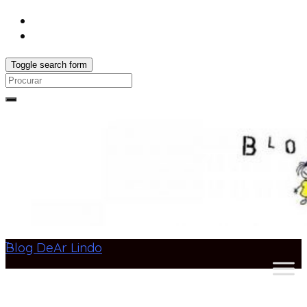
Toggle search form
Search
for:
Blog DeAr Lindo