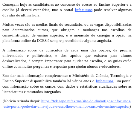
Começam hoje as candidaturas ao concurso de acesso ao Ensino Superior e a
escolha já deverá estar feita, mas o portal
Infocursos
pode resolver algumas
dúvidas de última hora.
Muitas vezes são as médias finais do secundário, ou as vagas disponibilizadas
para determinados cursos, que obrigam a mudanças nas escolhas de
curso/instituição de ensino superior, e o momento de carregar a opção na
plataforma online da DGES é sempre precedido de alguma angústia.
A informação sobre os curriculos de cada uma das opções, da própria
universidade e politécnico, e dos apoios que existem para alunos
deslocalizados, é sempre importante para ajudar na escolha, e os guias estão
online com muitas perguntas e respostas para ajudar alunos e educadores.
Para dar mais informação complementar o Ministério da Ciência, Tecnologia e
Ensino Superior disponibiliza também há vários anos o
Infocursos
, um portal
com informação sobre os cursos, com dados e estatísticas atualizadas sobre as
licenciaturas e mestrados integrados
(Notícia retirada daqui:
https://tek.sapo.pt/extras/site-do-dia/artigos/infocursos-
este-portal-pode-dar-uma-ajuda-a-escolher-o-melhor-curso-do-ensino-superior
)