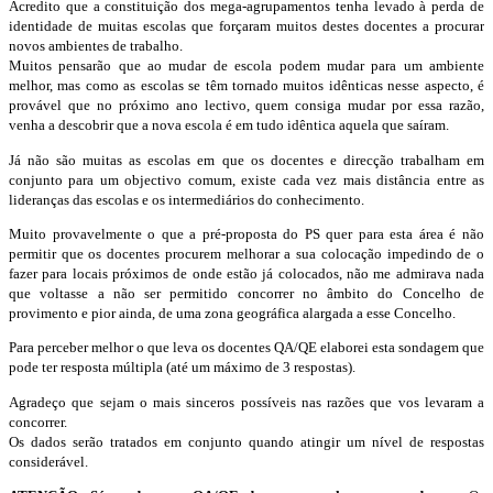
Acredito que a constituição dos mega-agrupamentos tenha levado à perda de
identidade de muitas escolas que forçaram muitos destes docentes a procurar
novos ambientes de trabalho.
Muitos pensarão que ao mudar de escola podem mudar para um ambiente
melhor, mas como as escolas se têm tornado muitos idênticas nesse aspecto, é
provável que no próximo ano lectivo, quem consiga mudar por essa razão,
venha a descobrir que a nova escola é em tudo idêntica aquela que saíram.
Já não são muitas as escolas em que os docentes e direcção trabalham em
conjunto para um objectivo comum, existe cada vez mais distância entre as
lideranças das escolas e os intermediários do conhecimento.
Muito provavelmente o que a pré-proposta do PS quer para esta área é não
permitir que os docentes procurem melhorar a sua colocação impedindo de o
fazer para locais próximos de onde estão já colocados, não me admirava nada
que voltasse a não ser permitido concorrer no âmbito do Concelho de
provimento e pior ainda, de uma zona geográfica alargada a esse Concelho.
Para perceber melhor o que leva os docentes QA/QE elaborei esta sondagem que
pode ter resposta múltipla (até um máximo de 3 respostas).
Agradeço que sejam o mais sinceros possíveis nas razões que vos levaram a
concorrer.
Os dados serão tratados em conjunto quando atingir um nível de respostas
considerável.