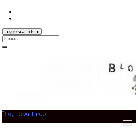
Toggle search form
Search
for:
Blog DeAr Lindo