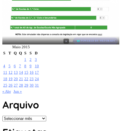
×
AD
POWERED BY WEFORADS
Maio 2015
S
T
Q
Q
S
S
D
1
2
3
4
5
6
7
8
9
10
11
12
13
14
15
16
17
18
19
20
21
22
23
24
25
26
27
28
29
30
31
« Abr
Jun »
Arquivo
Arquivo