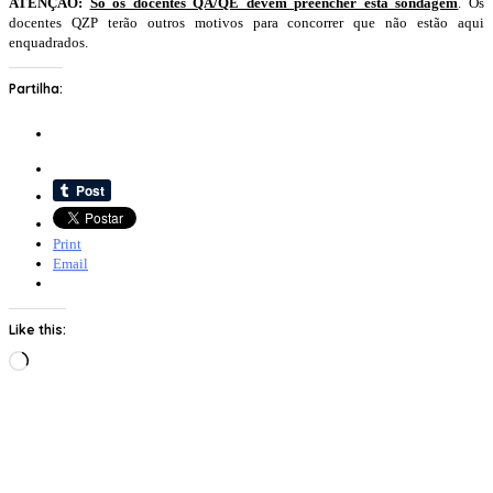
ATENÇÃO:
Só os docentes QA/QE devem preencher esta sondagem
. Os
docentes QZP terão outros motivos para concorrer que não estão aqui
enquadrados.
Partilha:
Print
Email
Like this:
Loading…