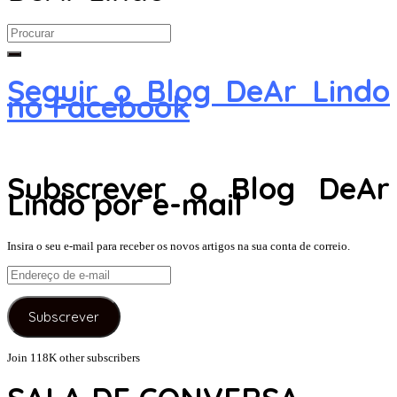
Search
for:
Seguir o Blog DeAr Lindo
no Facebook
Subscrever o Blog DeAr
Lindo por e-mail
Insira o seu e-mail para receber os novos artigos na sua conta de correio.
Endereço
de
e-
Subscrever
mail
Join 118K other subscribers