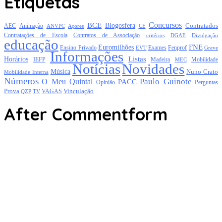
Etiquetas
Concursos
BCE
Blogosfera
Contratados
AEC
Animação
Açores
CE
ANVPC
Contratações de Escola
Contratos de Associação
critérios
DGAE
Divulgação
educação
FNE
Euromilhões
Exames
Ensino Privado
EVT
Fenprof
Greve
Informações
Listas
Horários
Mobilidade
IEFP
Madeira
MEC
Notícias
Novidades
Música
Nuno Crato
Mobilidade Interna
Números
Paulo Guinote
O Meu Quintal
PACC
Opinião
Perguntas
Prova
Vinculação
TV
VAGAS
QZP
After Commentform