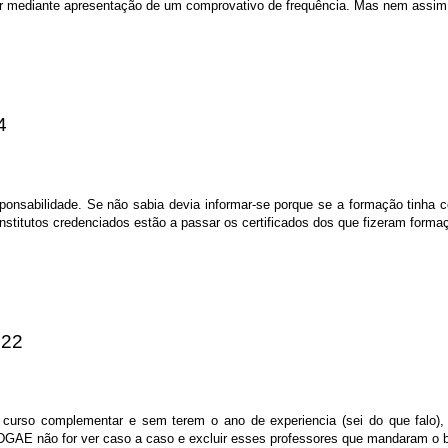
rer mediante apresentação de um comprovativo de frequência. Mas nem assim
4
ponsabilidade. Se não sabia devia informar-se porque se a formação tinha
nstitutos credenciados estão a passar os certificados dos que fizeram forma
:22
 curso complementar e sem terem o ano de experiencia (sei do que falo),
a DGAE não for ver caso a caso e excluir esses professores que mandaram o b