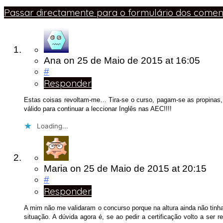
Passar directamente para o formulário dos coment
Ana
on
25 de Maio de 2015
at 16:05
#
Responder
Estas coisas revoltam-me… Tira-se o curso, pagam-se as propinas, f
válido para continuar a leccionar Inglês nas AEC!!!!
Loading...
Maria
on
25 de Maio de 2015
at 20:15
#
Responder
A mim não me validaram o concurso porque na altura ainda não tinh
situação. A dúvida agora é, se ao pedir a certificação volto a ser