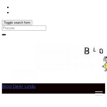
Toggle search form
Search
for:
Blog DeAr Lindo