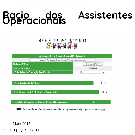
Racio dos Assistentes
Operacionais
Maio 2015
S
T
Q
Q
S
S
D