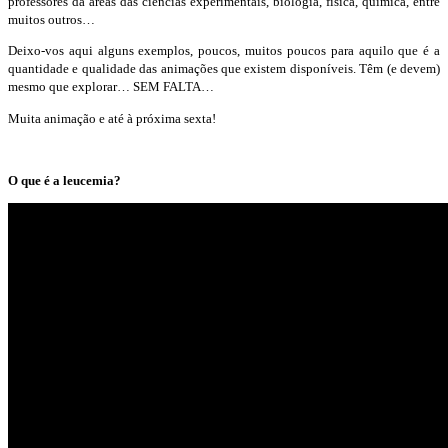
professores da áreas das ciências experimentais, biologia, física, química, entre
muitos outros…
Deixo-vos aqui alguns exemplos, poucos, muitos poucos para aquilo que é a
quantidade e qualidade das animações que existem disponíveis. Têm (e devem)
mesmo que explorar… SEM FALTA…
Muita animação e até à próxima sexta!
O que é a leucemia?