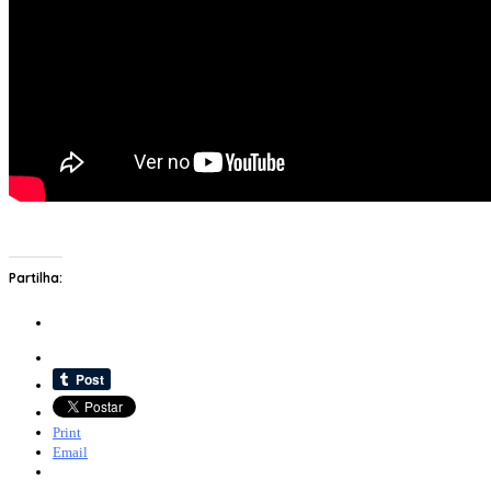
Partilha:
Print
Email