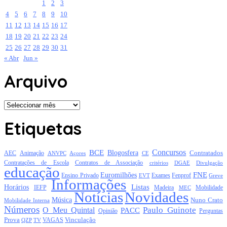
1
2
3
4
5
6
7
8
9
10
11
12
13
14
15
16
17
18
19
20
21
22
23
24
25
26
27
28
29
30
31
« Abr
Jun »
Arquivo
Arquivo
Etiquetas
Concursos
BCE
Blogosfera
Contratados
AEC
Animação
Açores
CE
ANVPC
Contratações de Escola
Contratos de Associação
critérios
DGAE
Divulgação
educação
FNE
Euromilhões
Exames
Ensino Privado
EVT
Fenprof
Greve
Informações
Listas
Horários
Mobilidade
IEFP
Madeira
MEC
Notícias
Novidades
Música
Nuno Crato
Mobilidade Interna
Números
Paulo Guinote
O Meu Quintal
PACC
Opinião
Perguntas
Prova
Vinculação
TV
VAGAS
QZP