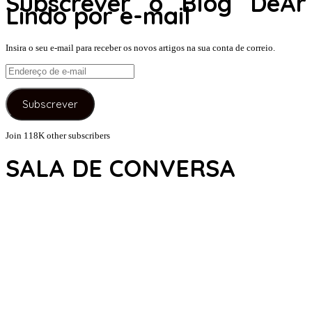
Subscrever o Blog DeAr
Lindo por e-mail
Insira o seu e-mail para receber os novos artigos na sua conta de correio.
Endereço
de
e-
Subscrever
mail
Join 118K other subscribers
SALA DE CONVERSA