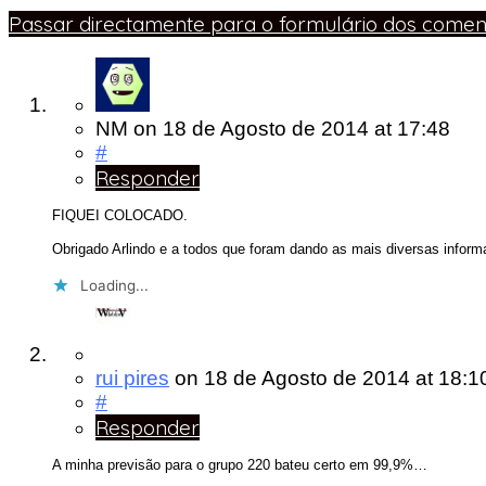
Passar directamente para o formulário dos coment
NM
on
18 de Agosto de 2014
at 17:48
#
Responder
FIQUEI COLOCADO.
Obrigado Arlindo e a todos que foram dando as mais diversas inform
Loading...
rui pires
on
18 de Agosto de 2014
at 18:1
#
Responder
A minha previsão para o grupo 220 bateu certo em 99,9%…