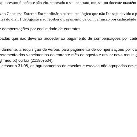
que cessou funções e não viu renovado o seu contrato, ora, se um docente mantém 
és do Concurso Externo Extraordinário parece-me lógico que não lhe seja devido o
ntes do dia 31 de Agosto irão receber o pagamento da compensação por caducidade 
e compensações por caducidade de contratos
upadas que não deverão proceder ao pagamento de compensações por caduc
vidamente, à requisição de verbas para pagamento de compensações por cad
essamento dos vencimentos do corrente mês de agosto e enviar nova requisiçã
f.mec.pt
) ou fax (213957604).
 cessar a 31.08, os agrupamentos de escolas e escolas não agrupadas dever