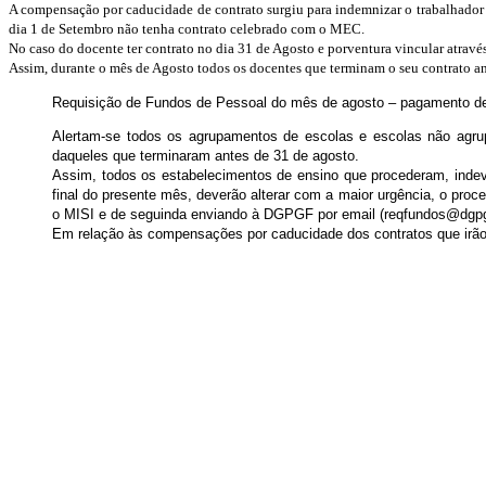
A compensação por caducidade de contrato surgiu para indemnizar o trabalhador 
dia 1 de Setembro não tenha contrato celebrado com o MEC.
No caso do docente ter contrato no dia 31 de Agosto e porventura vincular atrav
Assim, durante o mês de Agosto todos os docentes que terminam o seu contrato a
Requisição de Fundos de Pessoal do mês de agosto – pagamento d
Alertam-se todos os agrupamentos de escolas e escolas não agr
daqueles que terminaram antes de 31 de agosto.
Assim, todos os estabelecimentos de ensino que procederam, inde
final do presente mês, deverão alterar com a maior urgência, o proc
o MISI e de seguinda enviando à DGPGF por email (
reqfundos@dgpg
Em relação às compensações por caducidade dos contratos que irão