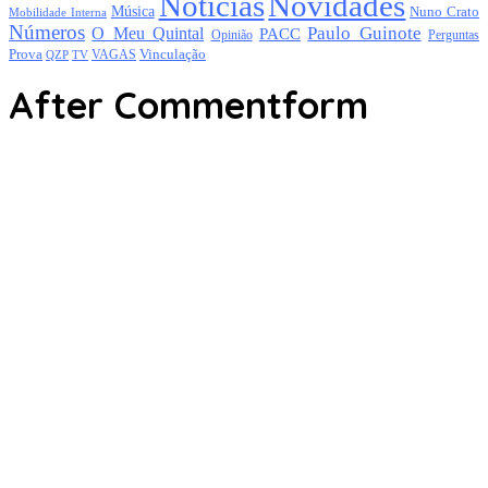
Notícias
Novidades
Música
Nuno Crato
Mobilidade Interna
Números
Paulo Guinote
O Meu Quintal
PACC
Opinião
Perguntas
Prova
Vinculação
TV
VAGAS
QZP
After Commentform