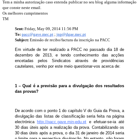
Tem a minha autorização caso entenda publicar no seu blog alguma informação
que conste neste email.
Os melhores cumprimentos
TM
Sent:
Friday, May 09, 2014 11:56 PM
To:
pacc@gave.mec.pt
;
jnp@dgae.mec.pt
Subject:
Emissão de recibo/factura da inscrição na PACC
Em virtude de ter realizado a PACC no passado dia 18 de
dezembro de 2013, e tendo conhecimento das acções
encetadas pelos Sindicatos através de providências
cautelares, venho por este meio questionar-vos acerca de:
1 – Qual é a previsão para a divulgação dos resultados
das provas?
De acordo com o ponto 1 do capítulo V do Guia da Prova, a
divulgação das listas de classificação seria feita na página
electrónica
http://pacc.gave.min-edu.pt
e efetuar-se-ia até
30 dias úteis após a realização da prova. Contabilizando os
30 dias úteis após a prova, o dia 31 de janeiro de 2014 seria
o limite para a respectiva divulgação. No entanto, não foram