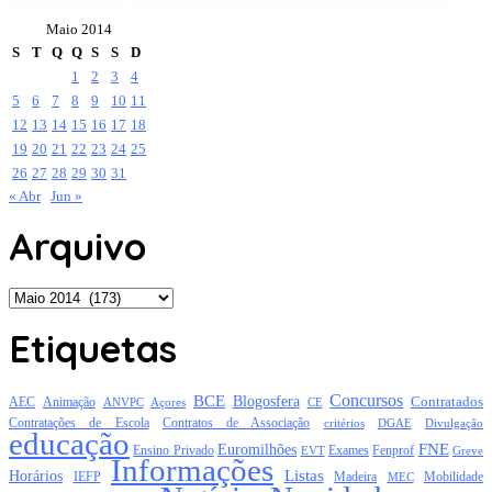
Maio 2014
S
T
Q
Q
S
S
D
1
2
3
4
5
6
7
8
9
10
11
12
13
14
15
16
17
18
19
20
21
22
23
24
25
26
27
28
29
30
31
« Abr
Jun »
Arquivo
Arquivo
Etiquetas
Concursos
BCE
Blogosfera
Contratados
AEC
Animação
Açores
CE
ANVPC
Contratações de Escola
Contratos de Associação
critérios
DGAE
Divulgação
educação
FNE
Euromilhões
Exames
Ensino Privado
EVT
Fenprof
Greve
Informações
Listas
Horários
Mobilidade
IEFP
Madeira
MEC