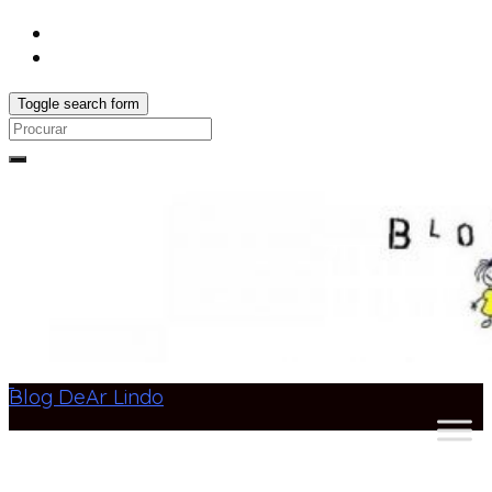
Toggle search form
Search
for:
Blog DeAr Lindo