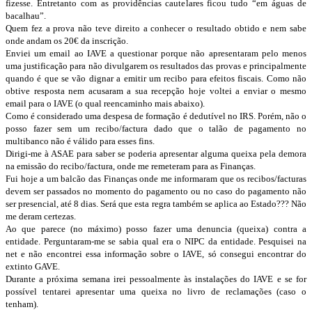
fizesse. Entretanto com as providências cautelares ficou tudo “em águas de
bacalhau”.
Quem fez a prova não teve direito a conhecer o resultado obtido e nem sabe
onde andam os 20€ da inscrição.
Enviei um email ao IAVE a questionar porque não apresentaram pelo menos
uma justificação para não divulgarem os resultados das provas e principalmente
quando é que se vão dignar a emitir um recibo para efeitos fiscais. Como não
obtive resposta nem acusaram a sua recepção hoje voltei a enviar o mesmo
email para o IAVE (o qual reencaminho mais abaixo).
Como é considerado uma despesa de formação é dedutível no IRS. Porém, não o
posso fazer sem um recibo/factura dado que o talão de pagamento no
multibanco não é válido para esses fins.
Dirigi-me à ASAE para saber se poderia apresentar alguma queixa pela demora
na emissão do recibo/factura, onde me remeteram para as Finanças.
Fui hoje a um balcão das Finanças onde me informaram que os recibos/facturas
devem ser passados no momento do pagamento ou no caso do pagamento não
ser presencial, até 8 dias. Será que esta regra também se aplica ao Estado??? Não
me deram certezas.
Ao que parece (no máximo) posso fazer uma denuncia (queixa) contra a
entidade. Perguntaram-me se sabia qual era o NIPC da entidade. Pesquisei na
net e não encontrei essa informação sobre o IAVE, só consegui encontrar do
extinto GAVE.
Durante a próxima semana irei pessoalmente às instalações do IAVE e se for
possível tentarei apresentar uma queixa no livro de reclamações (caso o
tenham).