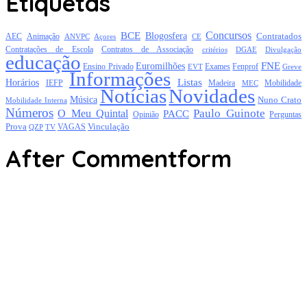
Etiquetas
Concursos
BCE
Blogosfera
Contratados
AEC
Animação
Açores
CE
ANVPC
Contratações de Escola
Contratos de Associação
critérios
DGAE
Divulgação
educação
FNE
Euromilhões
Exames
Ensino Privado
EVT
Fenprof
Greve
Informações
Listas
Horários
Mobilidade
IEFP
Madeira
MEC
Notícias
Novidades
Música
Nuno Crato
Mobilidade Interna
Números
Paulo Guinote
O Meu Quintal
PACC
Opinião
Perguntas
Prova
Vinculação
TV
VAGAS
QZP
After Commentform