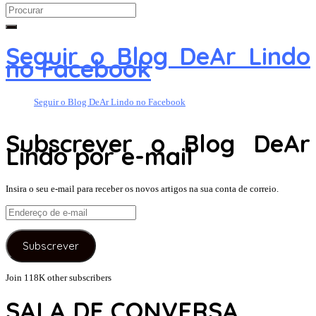
Search
for:
Seguir o Blog DeAr Lindo
no Facebook
Seguir o Blog DeAr Lindo no Facebook
Subscrever o Blog DeAr
Lindo por e-mail
Insira o seu e-mail para receber os novos artigos na sua conta de correio.
Endereço
de
e-
Subscrever
mail
Join 118K other subscribers
SALA DE CONVERSA