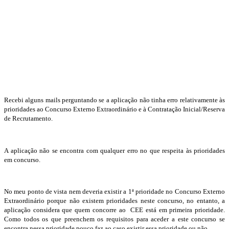
Recebi alguns mails perguntando se a aplicação não tinha erro relativamente às
prioridades ao Concurso Externo Extraordinário e à Contratação Inicial/Reserva
de Recrutamento.
A aplicação não se encontra com qualquer erro no que respeita às prioridades
em concurso.
No meu ponto de vista nem deveria existir a 1ª prioridade no Concurso Externo
Extraordinário porque não existem prioridades neste concurso, no entanto, a
aplicação considera que quem concorre ao CEE está em primeira prioridade.
Como todos os que preenchem os requisitos para aceder a este concurso se
encontra nessa prioridade pouco faz ao caso existir essa prioridade ou não.