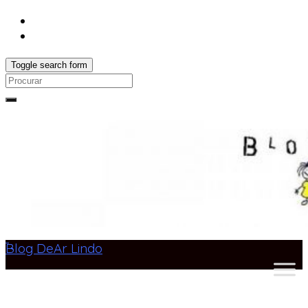
Toggle search form
Search
for:
Blog DeAr Lindo