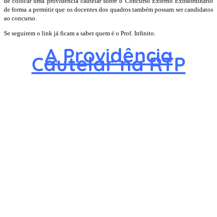
de colocar uma providência cautelar sobre o Concurso Externo Extraordinário
de forma a permitir que os docentes dos quadros também possam ser candidatos
ao concurso.
Se seguirem o link já ficam a saber quem é o Prof. Infinito.
A Providência
Cautelar na RTP