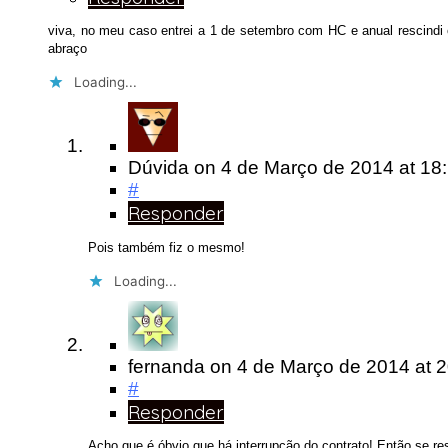
viva, no meu caso entrei a 1 de setembro com HC e anual rescindi 
abraço
Loading...
Dúvida
on
4 de Março de 2014
at 18
#
Responder
Pois também fiz o mesmo!
Loading...
fernanda
on
4 de Março de 2014
at 
#
Responder
Acho que é óbvio que há interrupção do contrato! Então se r