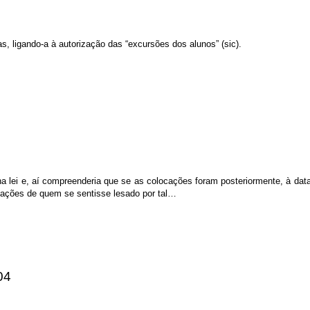
as, ligando-a à autorização das “excursões dos alunos” (sic).
 lei e, aí compreenderia que se as colocações foram posteriormente, à dat
mações de quem se sentisse lesado por tal…
04