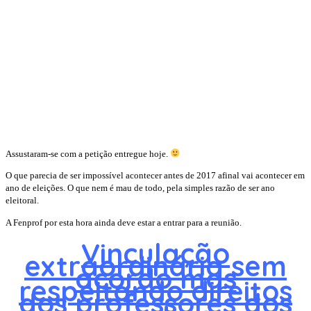
Assustaram-se com a petição entregue hoje.
O que parecia de ser impossível acontecer antes de 2017 afinal vai acontecer em
ano de eleições. O que nem é mau de todo, pela simples razão de ser ano
eleitoral.
A Fenprof por esta hora ainda deve estar a entrar para a reunião.
Vinculação
extraordinária sem
acordo mas
respeitando direitos
dos professores dos