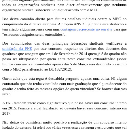
todas as organizações sindicais para dizer afirmativamente que nenhuma
organização sindical subscreveu qualquer acordo com o MEC.
Isso deixa caminho aberto para futuras batalhas judiciais contra o MEC no
cumprimento da diretiva europeia. A própria ANVPC já previa este desfecho e
tem criado algum suspense com uma
contagem decrescente no seu site
para que
“os nossos desígnios serem entendidos”.
Dos comunicados das duas principais federações sindicais verifica-se a
satisfação da FNE
por este concurso respeitar os direitos dos docentes dos
quadros e que assegura que em 1 de Setembro de 2014 quem já é do quadro não
possa ser ultrapassado por quem entra neste concurso extraordinário (sobre
futuros concursos e prioridades apenas dia 5 de Março será discutido o assunto
com o MEC para alteração ao DL 132/2012).
Quem acha que esta regra é descabida pergunto apenas uma coisa. Há algum
contratado que não tenha vinculado com mais graduação que algum docente do
quadro e tenha feito as mesmas opções de quem vinculou? Se houver dou-vos
razão.
A FNE também refere como significativo que possa haver um concurso interno
em 2015. Perante a atual legislação só deveria haver esse concurso interno em
2017.
Não deixo de considerar muito positivo a realização de um concurso interno
isolado do externo, já referi por várias vezes essa vantagem e estou certo que vai