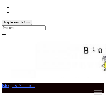
Toggle search form
Search
for:
Blog DeAr Lindo