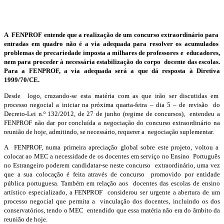
A FENPROF entende que a realização de um concurso extraordinário para
entradas em quadro não é a via adequada para resolver os acumulados
problemas de precariedade imposta a milhares de professores e educadores,
nem para proceder à necessária estabilização do corpo docente das escolas.
Para a FENPROF, a via adequada será a que dá resposta à Diretiva
1999/70/CE.
Desde logo, cruzando-se esta matéria com as que irão ser discutidas em
processo negocial a iniciar na próxima quarta-feira – dia 5 – de revisão do
Decreto-Lei n.º 132/2012, de 27 de junho (regime de concursos), entendeu a
FENPROF não dar por concluída a negociação do concurso extraordinário na
reunião de hoje, admitindo, se necessário, requerer a negociação suplementar.
A FENPROF, numa primeira apreciação global sobre este projeto, voltou a
colocar ao MEC a necessidade de os docentes em serviço no Ensino Português
no Estrangeiro poderem candidatar-se neste concurso extraordinário, uma vez
que a sua colocação é feita através de concurso promovido por entidade
pública portuguesa. Também em relação aos docentes das escolas de ensino
artístico especializado, a FENPROF considerou ser urgente a abertura de um
processo negocial que permita a vinculação dos docentes, incluindo os dos
conservatórios, tendo o MEC entendido que essa matéria não era do âmbito da
reunião de hoje.