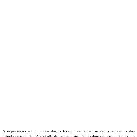
A negociação sobre a vinculação termina como se previa, sem acordo das
principais organizações sindicais, no entanto não conheço os comunicados de