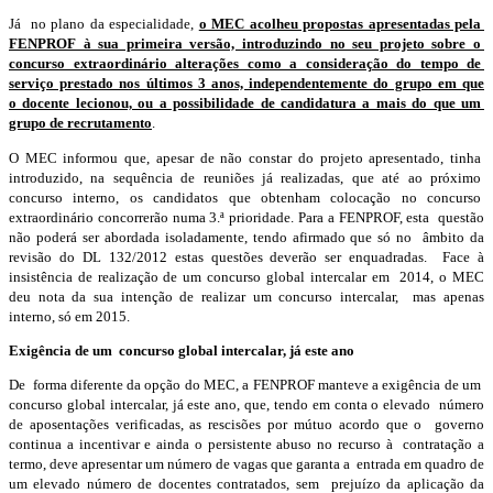
Já no plano da especialidade,
o MEC acolheu propostas apresentadas pela
FENPROF à sua primeira versão, introduzindo no seu projeto sobre o
concurso extraordinário alterações como a consideração do tempo de
serviço prestado nos últimos 3 anos, independentemente do grupo em que
o docente lecionou, ou a possibilidade de candidatura a mais do que um
grupo de recrutamento
.
O MEC informou que, apesar de não constar do projeto apresentado, tinha
introduzido, na sequência de reuniões já realizadas, que até ao próximo
concurso interno, os candidatos que obtenham colocação no concurso
extraordinário concorrerão numa 3.ª prioridade. Para a FENPROF, esta questão
não poderá ser abordada isoladamente, tendo afirmado que só no âmbito da
revisão do DL 132/2012 estas questões deverão ser enquadradas. Face à
insistência de realização de um concurso global intercalar em 2014, o MEC
deu nota da sua intenção de realizar um concurso intercalar, mas apenas
interno, só em 2015.
Exigência de um concurso global intercalar, já este ano
De forma diferente da opção do MEC, a FENPROF manteve a exigência de um
concurso global intercalar, já este ano, que, tendo em conta o elevado número
de aposentações verificadas, as rescisões por mútuo acordo que o governo
continua a incentivar e ainda o persistente abuso no recurso à contratação a
termo, deve apresentar um número de vagas que garanta a entrada em quadro de
um elevado número de docentes contratados, sem prejuízo da aplicação da