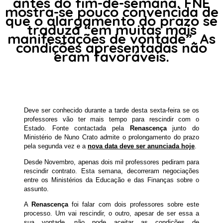
antes do fim-de-semana. FNE
mostra-se pouco convencida de
que o alargamento do prazo se
traduza “em muitas mais
manifestações de vontade”. As
condições apresentadas não
eram favoráveis.
Deve ser conhecido durante a tarde desta sexta-feira se os
professores vão ter mais tempo para rescindir com o
Estado. Fonte contactada pela
Renascença
junto do
Ministério de Nuno Crato admite o prolongamento do prazo
pela segunda vez e a
nova data deve ser anunciada hoje
.
Desde Novembro, apenas dois mil professores pediram para
rescindir contrato. Esta semana, decorreram negociações
entre os Ministérios da Educação e das Finanças sobre o
assunto.
A
Renascença
foi falar com dois professores sobre este
processo. Um vai rescindir, o outro, apesar de ser essa a
sua vontade, não pode aceitar as condições de