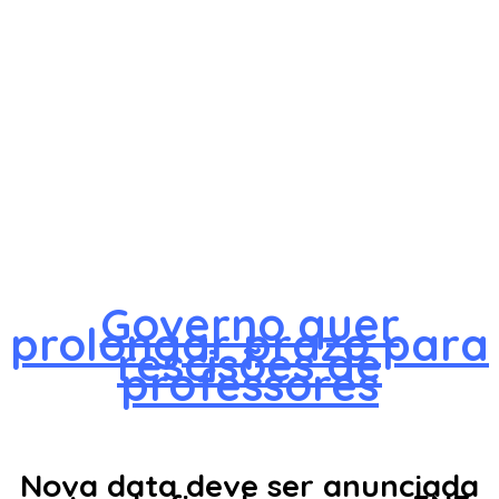
Governo quer
prolongar prazo para
rescisões de
professores
Nova data deve ser anunciada