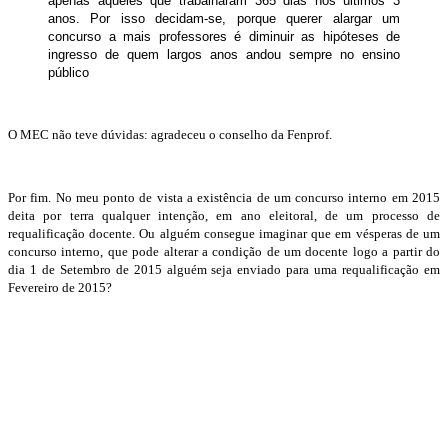
apenas aqueles que trabalharam 365 dias nos últimos 3
anos. Por isso decidam-se, porque querer alargar um
concurso a mais professores é diminuir as hipóteses de
ingresso de quem largos anos andou sempre no ensino
público
O MEC não teve dúvidas: agradeceu o conselho da Fenprof.
Por fim. No meu ponto de vista a existência de um concurso interno em 2015
deita por terra qualquer intenção, em ano eleitoral, de um processo de
requalificação docente. Ou alguém consegue imaginar que em vésperas de um
concurso interno, que pode alterar a condição de um docente logo a partir do
dia 1 de Setembro de 2015 alguém seja enviado para uma requalificação em
Fevereiro de 2015?