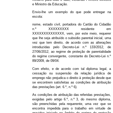
e Ministro da Educação.
Envio-lhe um exemplo do que pode entregar na
escola:
nome, estado civil, portadora do Cartão do Cidadão
n.º XXXXXXXXX residente em
XXXXXXXXXXXXXX, vem, por este meio, requerer
que lhe seja atribuído o subsidio parental inicial, uma
vez que tem direito, de acordo com as alterações
introduzidas pelo Decreto-Lei n.º 133/2012, de
27/06/2012, ao regime de proteção de parentalidade
do regime convergente, constante do Decreto-Lei n.º
89/2009, de 09/04.
Com efeito, e de acordo com tal diploma legal, a
cessação ou suspensão da relação jurídica de
emprego não prejudica o direito à proteção desde que
se encontrem satisfeitas as condições de atribuição
das prestações (art. 6.º, n.º 6).
As condições de atribuição das referidas prestações,
exigidas pelo artigo 6.º, n.º 3, do mesmo diploma,
são preenchidas pela requerente, uma vez que se
encontra impedida para o trabalho em virtude de
gravidez iniciada no âmbito do regime de proteção