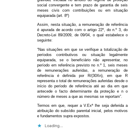
social convergente e tem prazo de garantia de seis
meses civis com contribuições ou em situação
equiparada (art. 8º)
Assim, nesta situação, a remuneração de referência
é apurada de acordo com o artigo 22º, do n.º 3, do
Decreto-Lei 89/2009, de 09/04, o qual estabelece o
seguinte:
“Nas situações em que se verifique a totalização de
períodos contributivos ou situação legalmente
equiparada, se o beneficiário não apresentar, no
período em referência previsto no n.º 1, seis meses
de remunerações auferidas, a remuneração de
referência é definida por R/(30Xn), em que R
representa o total de remunerações auferidas desde o
início do período de referência até ao dia em que
antecede o facto determinante da proteção e n o
número de meses a que as mesmas se reportam”.
Termos em que, requer a V.Exª lhe seja deferida a
atribuição do subsídio parental inicial, pelos motivos
e fundamentos supra expostos.
Loading...