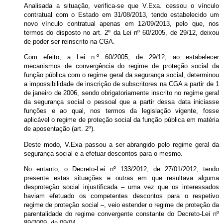
Analisada a situação, verifica-se que V.Exa. cessou o vínculo
contratual com o Estado em 31/08/2013, tendo estabelecido um
novo vínculo contratual apenas em 12/09/2013, pelo que, nos
termos do disposto no art. 2º da Lei nº 60/2005, de 29/12, deixou
de poder ser reinscrito na CGA.
Com efeito, a Lei n.º 60/2005, de 29/12, ao estabelecer
mecanismos de convergência do regime de proteção social da
função pública com o regime geral da segurança social, determinou
a impossibilidade de inscrição de subscritores na CGA a partir de 1
de janeiro de 2006, sendo obrigatoriamente inscrito no regime geral
da segurança social o pessoal que a partir dessa data iniciasse
funções e ao qual, nos termos da legislação vigente, fosse
aplicável o regime de proteção social da função pública em matéria
de aposentação (art. 2º).
Deste modo, V.Exa passou a ser abrangido pelo regime geral da
segurança social e a efetuar descontos para o mesmo.
No entanto, o Decreto-Lei nº 133/2012, de 27/01/2012, tendo
presente estas situações e outras em que resultava alguma
desproteção social injustificada – uma vez que os interessados
haviam efetuado os competentes descontos para o respetivo
regime de proteção social –, veio estender o regime de proteção da
parentalidade do regime convergente constante do Decreto-Lei nº
89/2009, de 09/04.