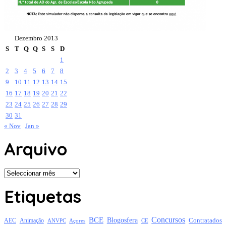
Dezembro 2013
S
T
Q
Q
S
S
D
1
2
3
4
5
6
7
8
9
10
11
12
13
14
15
16
17
18
19
20
21
22
23
24
25
26
27
28
29
30
31
« Nov
Jan »
Arquivo
Arquivo
Etiquetas
Concursos
BCE
Blogosfera
Contratados
AEC
Animação
Açores
CE
ANVPC