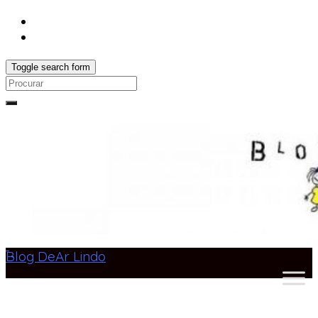
Toggle search form
Search
for:
Blog DeAr Lindo