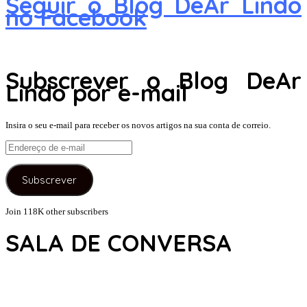
Seguir o Blog DeAr Lindo
no Facebook
Subscrever o Blog DeAr
Lindo por e-mail
Insira o seu e-mail para receber os novos artigos na sua conta de correio.
Endereço
de
e-
Subscrever
mail
Join 118K other subscribers
SALA DE CONVERSA