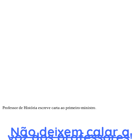
Professor de História escreve carta ao primeiro-ministro.
Não deixem calar a
voz dos professores!