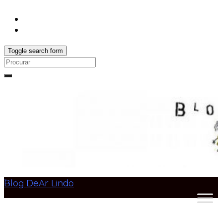
Toggle search form
Search
for:
Blog DeAr Lindo