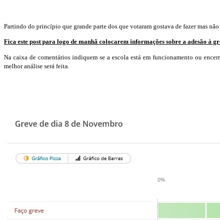
Partindo do princípio que grande parte dos que votaram gostava de fazer mas nã
Fica este post para logo de manhã colocarem informações sobre a adesão à gre
Na caixa de comentários indiquem se a escola está em funcionamento ou encerr
melhor análise será feita.