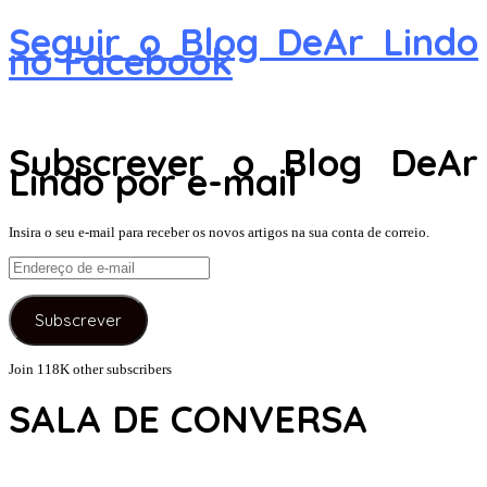
Seguir o Blog DeAr Lindo
no Facebook
Subscrever o Blog DeAr
Lindo por e-mail
Insira o seu e-mail para receber os novos artigos na sua conta de correio.
Endereço
de
e-
Subscrever
mail
Join 118K other subscribers
SALA DE CONVERSA