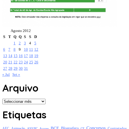
Agosto 2012
S
T
Q
Q
S
S
D
1
2
3
4
5
6
7
8
9
10
11
12
13
14
15
16
17
18
19
20
21
22
23
24
25
26
27
28
29
30
31
« Jul
Set »
Arquivo
Arquivo
Etiquetas
Concursos
BCE
Blogosfera
Contratados
AEC
Animação
Açores
CE
ANVPC