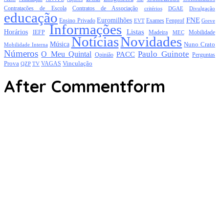
Contratações de Escola
Contratos de Associação
critérios
DGAE
Divulgação
educação
FNE
Euromilhões
Exames
Ensino Privado
EVT
Fenprof
Greve
Informações
Listas
Horários
Mobilidade
IEFP
Madeira
MEC
Notícias
Novidades
Música
Nuno Crato
Mobilidade Interna
Números
Paulo Guinote
O Meu Quintal
PACC
Opinião
Perguntas
Prova
Vinculação
TV
VAGAS
QZP
After Commentform