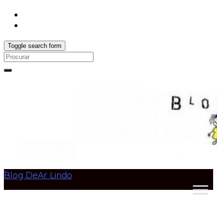
Toggle search form
Search
for:
Blog DeAr Lindo