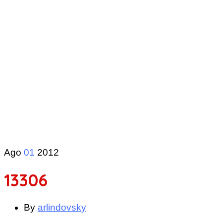
Ago
01
2012
13306
By
arlindovsky