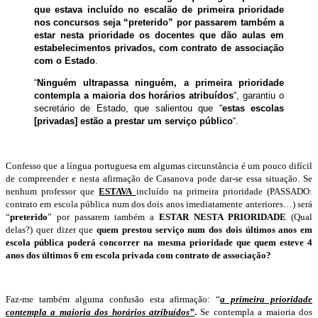
que estava incluído no escalão de primeira prioridade
nos concursos seja “preterido” por passarem também a
estar nesta prioridade os docentes que dão aulas em
estabelecimentos privados, com contrato de associação
com o Estado
.
“
Ninguém ultrapassa ninguém, a primeira prioridade
contempla a maioria dos horários atribuídos
“, garantiu o
secretário de Estado, que salientou que “
estas escolas
[privadas] estão a prestar um serviço público
“.
Confesso que a língua portuguesa em algumas circunstância é um pouco difícil
de compreender e nesta afirmação de Casanova pode dar-se essa situação. Se
nenhum professor que
ESTAVA
incluído na primeira prioridade (PASSADO:
contrato em escola pública num dos dois anos imediatamente anteriores…) será
“
preterido
” por passarem também a
ESTAR NESTA PRIORIDADE
(Qual
delas?) quer dizer que
quem prestou serviço num dos dois últimos anos em
escola pública poderá concorrer na mesma prioridade que quem esteve 4
anos dos últimos 6 em escola privada com contrato de associação?
Faz-me também alguma confusão esta afirmação: “
a primeira prioridade
contempla a maioria dos horários atribuídos”
.
Se contempla a maioria dos