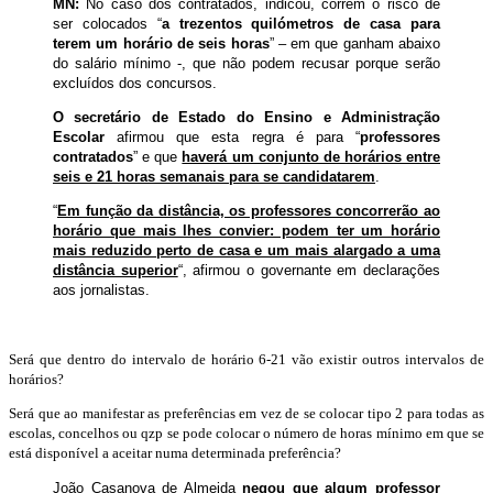
MN:
No caso dos contratados, indicou, correm o risco de
ser colocados “
a trezentos quilómetros de casa para
terem um horário de seis horas
” – em que ganham abaixo
do salário mínimo -, que não podem recusar porque serão
excluídos dos concursos.
O secretário de Estado do Ensino e Administração
Escolar
afirmou que esta regra é para “
professores
contratados
” e que
haverá um conjunto de horários entre
seis e 21 horas semanais para se candidatarem
.
“
Em função da distância, os professores concorrerão ao
horário que mais lhes convier: podem ter um horário
mais reduzido perto de casa e um mais alargado a uma
distância superior
“, afirmou o governante em declarações
aos jornalistas.
Será que dentro do intervalo de horário 6-21 vão existir outros intervalos de
horários?
Será que ao manifestar as preferências em vez de se colocar tipo 2 para todas as
escolas, concelhos ou qzp se pode colocar o número de horas mínimo em que se
está disponível a aceitar numa determinada preferência?
João Casanova de Almeida
negou que algum professor