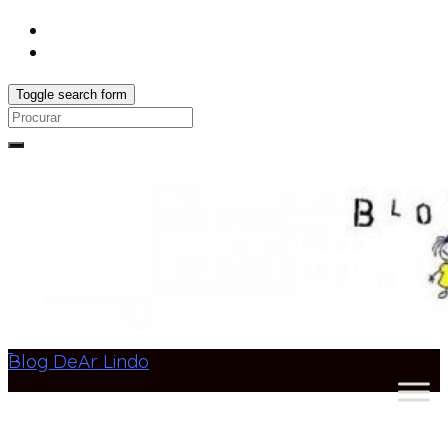
Toggle search form
Search
for:
Blog DeAr Lindo