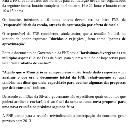
Para a FNE, os intervalos dos horários para contratação devem ser organizados
da seguinte forma: horário completo, horário entre 16 e 21 horas e horário entre
10 a 15 horas.
Os horários inferiores a 10 horas letivas devem ser, na ótica FNE, da
“
responsabilidade da escola, através da contratação por oferta de escola
“.
O responsável da FNE considerou, ainda assim, que a reunião foi útil, no
sentido de poder expressar “
dúvidas e rejeições
“, bem como “
pontos de
aproximação
“.
Entre o documento do Governo e o da FNE havia “
fortíssimas divergências em
múltiplos aspetos
“, disse Dias da Silva, para quem a reunião de hoje serviu para
fazer “
um trabalho de análise
“.
“
Aquilo que o Ministério se comprometeu – não tendo dado respostas
–
foi
analisar o que era o documento inicial da FNE, relativamente ao qual
também nos disse que tinha capacidade para acolher algumas das propostas
que dele constam
“, indicou.
De acordo com Dias da Silva, o governante não especificou quais os pontos que
poderá acolher e
enviará, até ao final da semana, uma nova proposta para
uma nova reunião na próxima segunda-feira
.
A FNE partiu para a reunião reivindicando a antecipação do concurso geral
previsto para 2013.