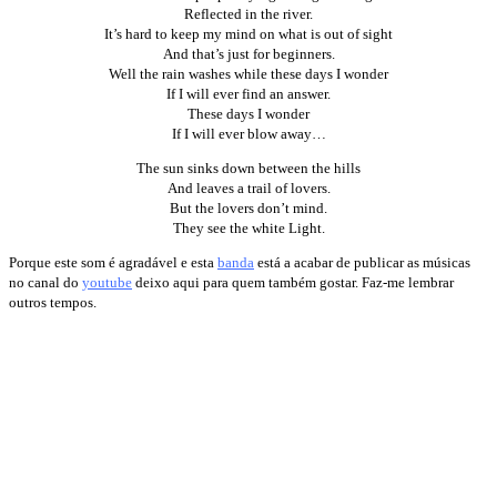
Reflected in the river.
It’s hard to keep my mind on what is out of sight
And that’s just for beginners.
Well the rain washes while these days I wonder
If I will ever find an answer.
These days I wonder
If I will ever blow away…
The sun sinks down between the hills
And leaves a trail of lovers.
But the lovers don’t mind.
They see the white Light.
Porque este som é agradável e esta
banda
está a acabar de publicar as músicas
no canal do
youtube
deixo aqui para quem também gostar. Faz-me lembrar
outros tempos.