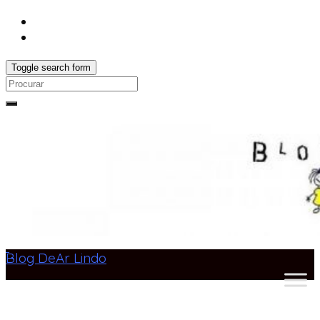
Toggle search form
Search
for:
Blog DeAr Lindo