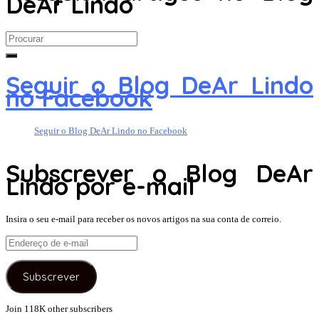
DeAr Lindo
Search
for:
Seguir o Blog DeAr Lindo
no Facebook
Seguir o Blog DeAr Lindo no Facebook
Subscrever o Blog DeAr
Lindo por e-mail
Insira o seu e-mail para receber os novos artigos na sua conta de correio.
Endereço
de
e-
Subscrever
mail
Join 118K other subscribers