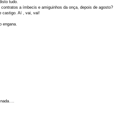
isto tudo.
 contratos a ímbecis e amiguinhos da onça, depois de agosto?
castigo. Aí , vai, vai!
o engana.
e nada….