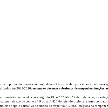
ue vêm prestando funções ao longo do ano letivo, venho, por este meio, informar q
realizados em 2025/2026,
em que os docentes substitutos
desempenhem funções até
para formação contratados ao abrigo do DL n.º 32-A/2023, de 8 de maio, na redaç
ez que, de acordo com o n.º 9 do art.º 42.º do referido diploma, a estes contratos
struturas de apoio educativo no âmbito do respetivo AE/EñA, integrada na component