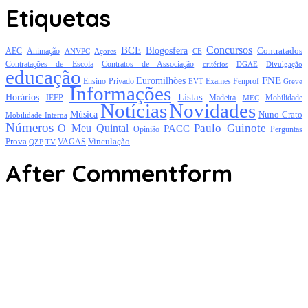
Etiquetas
Concursos
BCE
Blogosfera
Contratados
AEC
Animação
Açores
CE
ANVPC
Contratações de Escola
Contratos de Associação
critérios
DGAE
Divulgação
educação
FNE
Euromilhões
Exames
Ensino Privado
EVT
Fenprof
Greve
Informações
Listas
Horários
Mobilidade
IEFP
Madeira
MEC
Notícias
Novidades
Música
Nuno Crato
Mobilidade Interna
Números
Paulo Guinote
O Meu Quintal
PACC
Opinião
Perguntas
Prova
Vinculação
TV
VAGAS
QZP
After Commentform