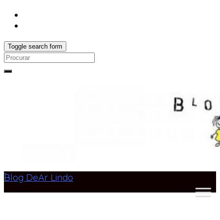
Toggle search form
Search
for:
Blog DeAr Lindo