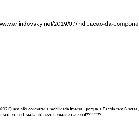
/www.arlindovsky.net/2019/07/indicacao-da-componen
20? Quem não concorrer à mobilidade interna , porque a Escola tem 6 hora
er sempre na Escola até novo concurso nacional???????