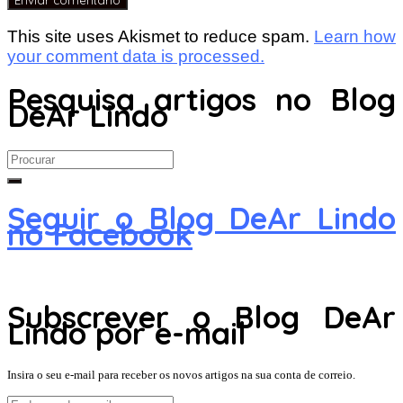
This site uses Akismet to reduce spam.
Learn how
your comment data is processed.
Pesquisa artigos no Blog
DeAr Lindo
Search
for:
Seguir o Blog DeAr Lindo
no Facebook
Subscrever o Blog DeAr
Lindo por e-mail
Insira o seu e-mail para receber os novos artigos na sua conta de correio.
Endereço