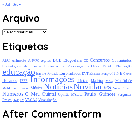
« Jul
Set »
Arquivo
Arquivo
Etiquetas
Concursos
BCE
Blogosfera
Contratados
AEC
Animação
Açores
CE
ANVPC
Contratações de Escola
Contratos de Associação
critérios
DGAE
Divulgação
educação
FNE
Euromilhões
Exames
Ensino Privado
EVT
Fenprof
Greve
Informações
Listas
Horários
Mobilidade
IEFP
Madeira
MEC
Notícias
Novidades
Música
Nuno Crato
Mobilidade Interna
Números
Paulo Guinote
O Meu Quintal
PACC
Opinião
Perguntas
Prova
Vinculação
TV
VAGAS
QZP
After Commentform