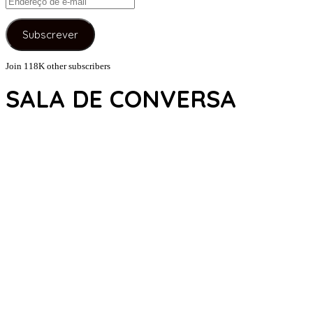
de
e-
Subscrever
mail
Join 118K other subscribers
SALA DE CONVERSA