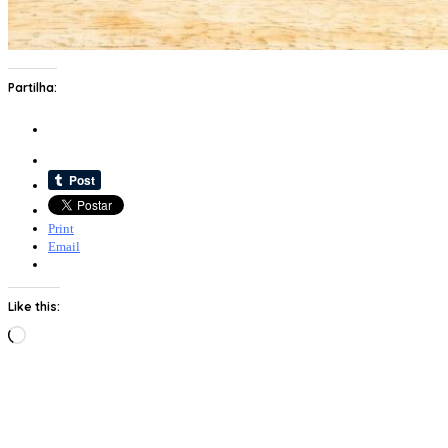
Partilha:
Print
Email
Like this:
Loading…