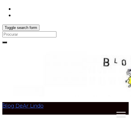
Toggle search form
Search
for:
Blog DeAr Lindo