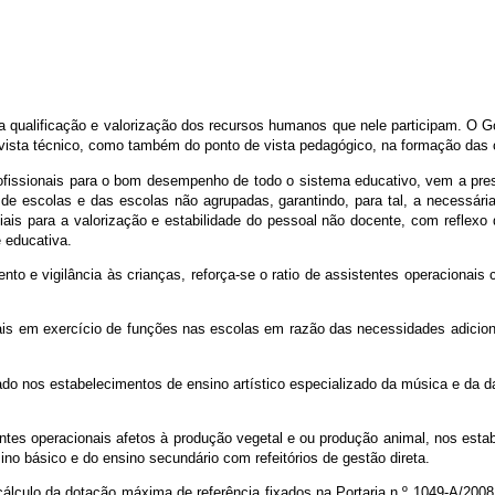
qualificação e valorização dos recursos humanos que nele participam. O 
 vista técnico, como também do ponto de vista pedagógico, na formação das 
issionais para o bom desempenho de todo o sistema educativo, vem a presen
 de escolas e das escolas não agrupadas, garantindo, para tal, a necessár
ais para a valorização e estabilidade do pessoal não docente, com reflexo
 educativa.
o e vigilância às crianças, reforça-se o ratio de assistentes operacionais 
ais em exercício de funções nas escolas em razão das necessidades adicio
ado nos estabelecimentos de ensino artístico especializado da música e da d
entes operacionais afetos à produção vegetal e ou produção animal, nos esta
ino básico e do ensino secundário com refeitórios de gestão direta.
cálculo da dotação máxima de referência fixados na Portaria n.º 1049-A/2008,