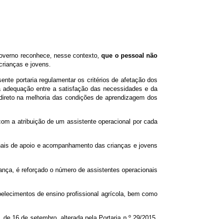
Governo reconhece, nesse contexto,
que o pessoal não
crianças e jovens.
te portaria regulamentar os critérios de afetação dos
ia adequação entre a satisfação das necessidades e da
 direto na melhoria das condições de aprendizagem dos
com a atribuição de um assistente operacional por cada
nais de apoio e acompanhamento das crianças e jovens
ança, é reforçado o número de assistentes operacionais
belecimentos de ensino profissional agrícola, bem como
 de 16 de setembro, alterada pela Portaria n.º 29/2015,