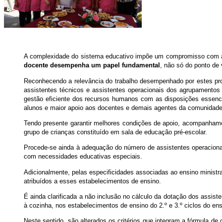
A complexidade do sistema educativo impõe um compromisso com a 
docente desempenha um papel fundamental
, não só do ponto de
Reconhecendo a relevância do trabalho desempenhado por estes prof
assistentes técnicos e assistentes operacionais dos agrupamentos
gestão eficiente dos recursos humanos com as disposições essenci
alunos e maior apoio aos docentes e demais agentes da comunidade
Tendo presente garantir melhores condições de apoio, acompanhament
grupo de crianças constituído em sala de educação pré-escolar.
Procede-se ainda à adequação do número de assistentes operacion
com necessidades educativas especiais.
Adicionalmente, pelas especificidades associadas ao ensino ministr
atribuídos a esses estabelecimentos de ensino.
É ainda clarificada a não inclusão no cálculo da dotação dos assist
à cozinha, nos estabelecimentos de ensino do 2.º e 3.º ciclos do ens
Neste sentido, são alterados os critérios que integram a fórmula de 