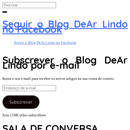
Search
for:
Seguir o Blog DeAr Lindo
no Facebook
Seguir o Blog DeAr Lindo no Facebook
Subscrever o Blog DeAr
Lindo por e-mail
Insira o seu e-mail para receber os novos artigos na sua conta de correio.
Endereço
de
e-
Subscrever
mail
Join 118K other subscribers
SALA DE CONVERSA