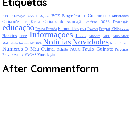
Etiquetas
Concursos
BCE
Blogosfera
Contratados
AEC
Animação
Açores
CE
ANVPC
Contratações de Escola
Contratos de Associação
critérios
DGAE
Divulgação
educação
FNE
Euromilhões
Exames
Ensino Privado
EVT
Fenprof
Greve
Informações
Listas
Horários
Mobilidade
IEFP
Madeira
MEC
Notícias
Novidades
Música
Nuno Crato
Mobilidade Interna
Números
Paulo Guinote
O Meu Quintal
PACC
Opinião
Perguntas
Prova
Vinculação
TV
VAGAS
QZP
After Commentform