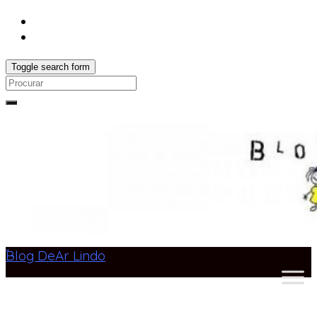
Toggle search form
Search
for:
Blog DeAr Lindo