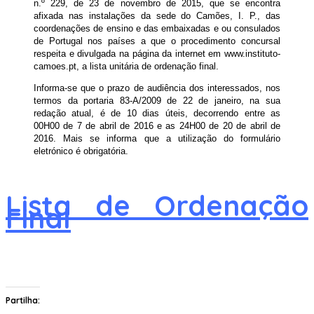
n.º 229, de 23 de novembro de 2015, que se encontra
afixada nas instalações da sede do Camões, I. P., das
coordenações de ensino e das embaixadas e ou consulados
de Portugal nos países a que o procedimento concursal
respeita e divulgada na página da internet em www.instituto-
camoes.pt, a lista unitária de ordenação final.
Informa-se que o prazo de audiência dos interessados, nos
termos da portaria 83-A/2009 de 22 de janeiro, na sua
redação atual, é de 10 dias úteis, decorrendo entre as
00H00 de 7 de abril de 2016 e as 24H00 de 20 de abril de
2016. Mais se informa que a utilização do formulário
eletrónico é obrigatória.
Lista de Ordenação
Final
Partilha: