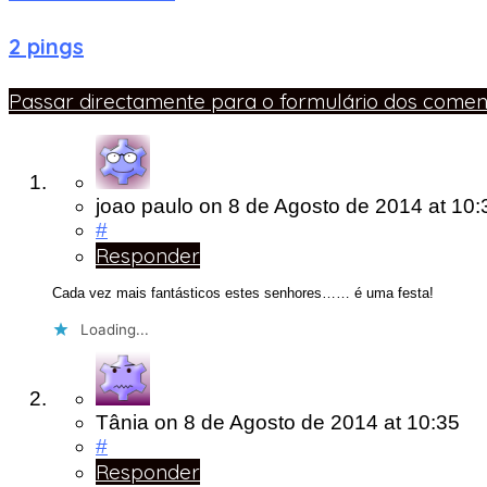
2 pings
Passar directamente para o formulário dos coment
joao paulo
on
8 de Agosto de 2014
at 10:
#
Responder
Cada vez mais fantásticos estes senhores…… é uma festa!
Loading...
Tânia
on
8 de Agosto de 2014
at 10:35
#
Responder