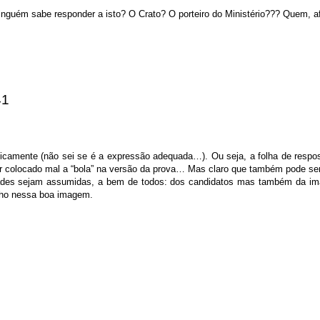
ninguém sabe responder a isto? O Crato? O porteiro do Ministério??? Quem, af
41
onicamente (não sei se é a expressão adequada…). Ou seja, a folha de respost
er colocado mal a “bola” na versão da prova… Mas claro que também pode ser
dades sejam assumidas, a bem de todos: dos candidatos mas também da ima
lho nessa boa imagem.