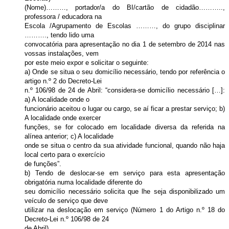
(Nome)………, portador/a do BI/cartão de cidadão………..,
professora / educadora na
Escola /Agrupamento de Escolas ………, do grupo disciplinar
………., tendo lido uma
convocatória para apresentação no dia 1 de setembro de 2014 nas
vossas instalações, vem
por este meio expor e solicitar o seguinte:
a) Onde se situa o seu domicílio necessário, tendo por referência o
artigo n.º 2 do Decreto-Lei
n.º 106/98 de 24 de Abril: “considera-se domicílio necessário […]:
a) A localidade onde o
funcionário aceitou o lugar ou cargo, se aí ficar a prestar serviço; b)
A localidade onde exercer
funções, se for colocado em localidade diversa da referida na
alínea anterior; c) A localidade
onde se situa o centro da sua atividade funcional, quando não haja
local certo para o exercício
de funções”.
b) Tendo de deslocar-se em serviço para esta apresentação
obrigatória numa localidade diferente do
seu domicílio necessário solicita que lhe seja disponibilizado um
veículo de serviço que deve
utilizar na deslocação em serviço (Número 1 do Artigo n.º 18 do
Decreto-Lei n.º 106/98 de 24
de Abril).