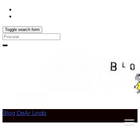
Toggle search form
Search
for:
Blog DeAr Lindo