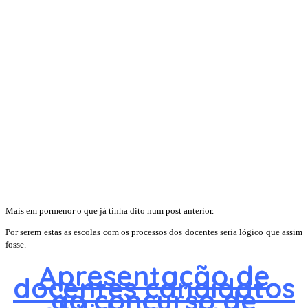
Mais em pormenor o que já tinha dito num post anterior.
Por serem estas as escolas com os processos dos docentes seria lógico que assim
fosse.
Apresentação de
docentes candidatos
ao concurso de