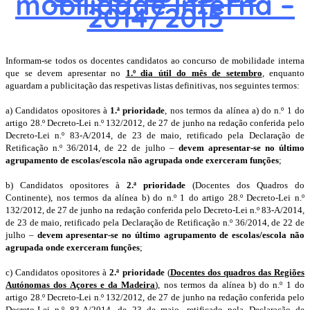
mobilidade interna –
2014/2015
Informam-se todos os docentes candidatos ao concurso de mobilidade interna
que se devem apresentar no
1.º dia útil do mês de setembro
, enquanto
aguardam a publicitação das respetivas listas definitivas, nos seguintes termos:
a) Candidatos opositores à
1.ª prioridade
, nos termos da alínea a) do n.º 1 do
artigo 28.º Decreto-Lei n.º 132/2012, de 27 de junho na redação conferida pelo
Decreto-Lei n.º 83-A/2014, de 23 de maio, retificado pela Declaração de
Retificação n.º 36/2014, de 22 de julho –
devem apresentar-se no último
agrupamento de escolas/escola não agrupada onde exerceram funções
;
b) Candidatos opositores à
2.ª prioridade
(Docentes dos Quadros do
Continente), nos termos da alínea b) do n.º 1 do artigo 28.º Decreto-Lei n.º
132/2012, de 27 de junho na redação conferida pelo Decreto-Lei n.º 83-A/2014,
de 23 de maio, retificado pela Declaração de Retificação n.º 36/2014, de 22 de
julho –
devem apresentar-se no último agrupamento de escolas/escola não
agrupada onde exerceram funções
;
c) Candidatos opositores à
2.ª prioridade
(
Docentes dos quadros das Regiões
Autónomas dos Açores e da Madeira
), nos termos da alínea b) do n.º 1 do
artigo 28.º Decreto-Lei n.º 132/2012, de 27 de junho na redação conferida pelo
Decreto-Lei n.º 83-A/2014, de 23 de maio, retificado pela Declaração de