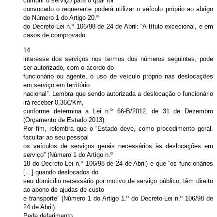
cumprir o serviço para o qual foi
convocado o requerente poderá utilizar o veículo próprio ao abrigo
do Número 1 do Artigo 20.º
do Decreto-Lei n.º 106/98 de 24 de Abril: “A título excecional, e em
casos de comprovado
14
interesse dos serviços nos termos dos números seguintes, pode
ser autorizado, com o acordo do
funcionário ou agente, o uso de veículo próprio nas deslocações
em serviço em território
nacional”. Lembra que sendo autorizada a deslocação o funcionário
irá receber 0,36€/Km,
conforme determina a Lei n.º 66-B/2012, de 31 de Dezembro
(Orçamento de Estado 2013).
Por fim, relembra que o “Estado deve, como procedimento geral,
facultar ao seu pessoal
os veículos de serviços gerais necessários às deslocações em
serviço” (Número 1 do Artigo n.º
18 do Decreto-Lei n.º 106/98 de 24 de Abril) e que “os funcionários
[…] quando deslocados do
seu domicílio necessário por motivo de serviço público, têm direito
ao abono de ajudas de custo
e transporte” (Número 1 do Artigo 1.º do Decreto-Lei n.º 106/98 de
24 de Abril).
Pede deferimento.