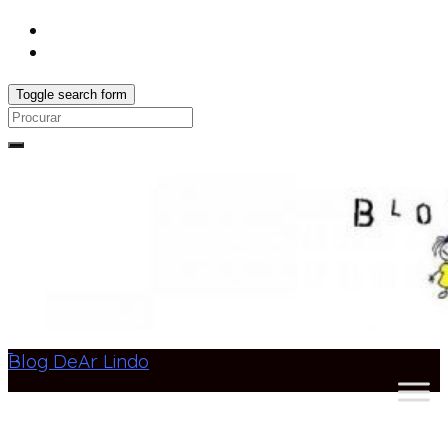
Toggle search form
Search
for:
Blog DeAr Lindo