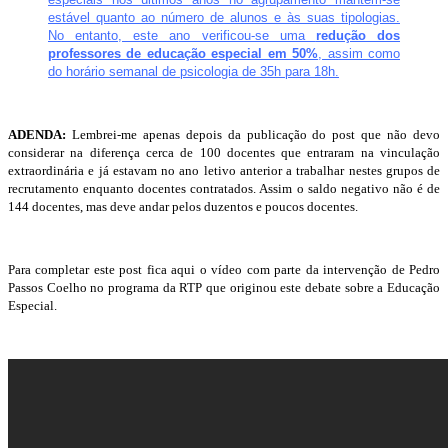
estável quanto ao número de alunos e às suas tipologias.
No entanto, este ano verificou-se uma
redução dos
professores de educação especial em 50%
, assim como
do horário semanal de psicologia de 35h para 18h.
ADENDA:
Lembrei-me apenas depois da publicação do post que não devo
considerar na diferença cerca de 100 docentes que entraram na vinculação
extraordinária e já estavam no ano letivo anterior a trabalhar nestes grupos de
recrutamento enquanto docentes contratados. Assim o saldo negativo não é de
144 docentes, mas deve andar pelos duzentos e poucos docentes.
Para completar este post fica aqui o vídeo com parte da intervenção de Pedro
Passos Coelho no programa da RTP que originou este debate sobre a Educação
Especial.