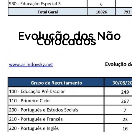
Evolução dos Não
Colocados