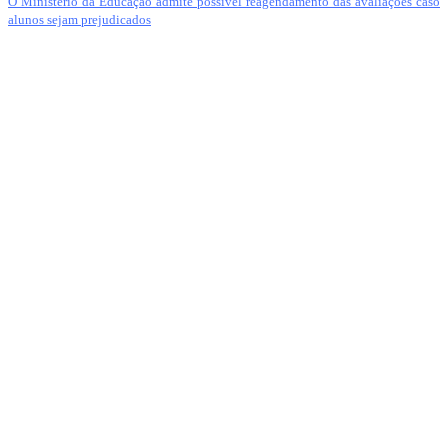
O Ministério da Educação admite possível reagendamento das avaliações caso
alunos sejam prejudicados