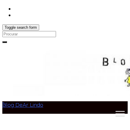
Toggle search form
Search
for:
Blog DeAr Lindo