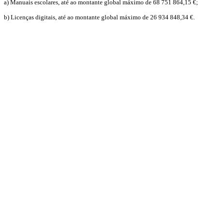
a) Manuais escolares, até ao montante global máximo de 68 751 864,15 €;
b) Licenças digitais, até ao montante global máximo de 26 934 848,34 €.