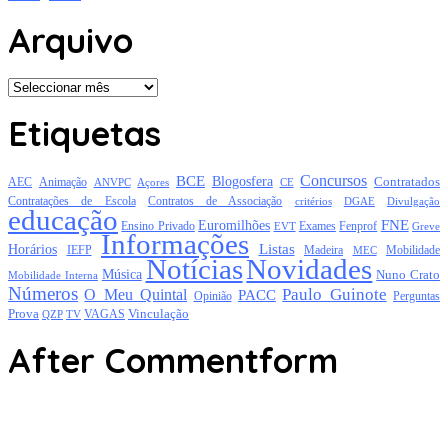
Arquivo
Arquivo
Etiquetas
Concursos
BCE
Blogosfera
Contratados
AEC
Animação
Açores
CE
ANVPC
Contratações de Escola
Contratos de Associação
critérios
DGAE
Divulgação
educação
FNE
Euromilhões
Exames
Ensino Privado
EVT
Fenprof
Greve
Informações
Listas
Horários
Mobilidade
IEFP
Madeira
MEC
Notícias
Novidades
Música
Nuno Crato
Mobilidade Interna
Números
Paulo Guinote
O Meu Quintal
PACC
Opinião
Perguntas
Prova
Vinculação
TV
VAGAS
QZP
After Commentform