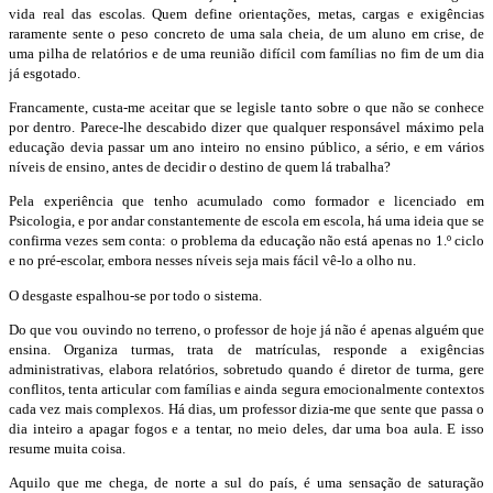
vida real das escolas. Quem define orientações, metas, cargas e exigências
raramente sente o peso concreto de uma sala cheia, de um aluno em crise, de
uma pilha de relatórios e de uma reunião difícil com famílias no fim de um dia
já esgotado.
Francamente, custa-me aceitar que se legisle tanto sobre o que não se conhece
por dentro. Parece-lhe descabido dizer que qualquer responsável máximo pela
educação devia passar um ano inteiro no ensino público, a sério, e em vários
níveis de ensino, antes de decidir o destino de quem lá trabalha?
Pela experiência que tenho acumulado como formador e licenciado em
Psicologia, e por andar constantemente de escola em escola, há uma ideia que se
confirma vezes sem conta: o problema da educação não está apenas no 1.º ciclo
e no pré-escolar, embora nesses níveis seja mais fácil vê-lo a olho nu.
O desgaste espalhou-se por todo o sistema.
Do que vou ouvindo no terreno, o professor de hoje já não é apenas alguém que
ensina. Organiza turmas, trata de matrículas, responde a exigências
administrativas, elabora relatórios, sobretudo quando é diretor de turma, gere
conflitos, tenta articular com famílias e ainda segura emocionalmente contextos
cada vez mais complexos. Há dias, um professor dizia-me que sente que passa o
dia inteiro a apagar fogos e a tentar, no meio deles, dar uma boa aula. E isso
resume muita coisa.
Aquilo que me chega, de norte a sul do país, é uma sensação de saturação