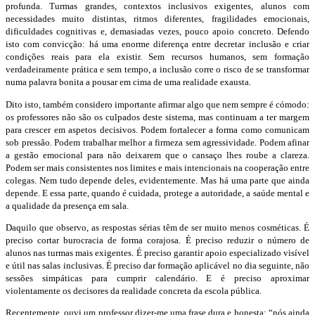
profunda. Turmas grandes, contextos inclusivos exigentes, alunos com
necessidades muito distintas, ritmos diferentes, fragilidades emocionais,
dificuldades cognitivas e, demasiadas vezes, pouco apoio concreto. Defendo
isto com convicção: há uma enorme diferença entre decretar inclusão e criar
condições reais para ela existir. Sem recursos humanos, sem formação
verdadeiramente prática e sem tempo, a inclusão corre o risco de se transformar
numa palavra bonita a pousar em cima de uma realidade exausta.
Dito isto, também considero importante afirmar algo que nem sempre é cómodo:
os professores não são os culpados deste sistema, mas continuam a ter margem
para crescer em aspetos decisivos. Podem fortalecer a forma como comunicam
sob pressão. Podem trabalhar melhor a firmeza sem agressividade. Podem afinar
a gestão emocional para não deixarem que o cansaço lhes roube a clareza.
Podem ser mais consistentes nos limites e mais intencionais na cooperação entre
colegas. Nem tudo depende deles, evidentemente. Mas há uma parte que ainda
depende. E essa parte, quando é cuidada, protege a autoridade, a saúde mental e
a qualidade da presença em sala.
Daquilo que observo, as respostas sérias têm de ser muito menos cosméticas. É
preciso cortar burocracia de forma corajosa. É preciso reduzir o número de
alunos nas turmas mais exigentes. É preciso garantir apoio especializado visível
e útil nas salas inclusivas. É preciso dar formação aplicável no dia seguinte, não
sessões simpáticas para cumprir calendário. E é preciso aproximar
violentamente os decisores da realidade concreta da escola pública.
Recentemente, ouvi um professor dizer-me uma frase dura e honesta: “nós ainda