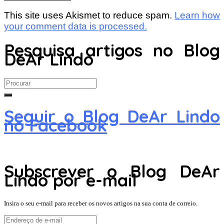
This site uses Akismet to reduce spam.
Learn how
your comment data is processed.
Pesquisa artigos no Blog
DeAr Lindo
Search
for:
Seguir o Blog DeAr Lindo
no Facebook
Subscrever o Blog DeAr
Lindo por e-mail
Insira o seu e-mail para receber os novos artigos na sua conta de correio.
Endereço