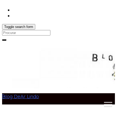
Toggle search form
Search
for:
Blog DeAr Lindo