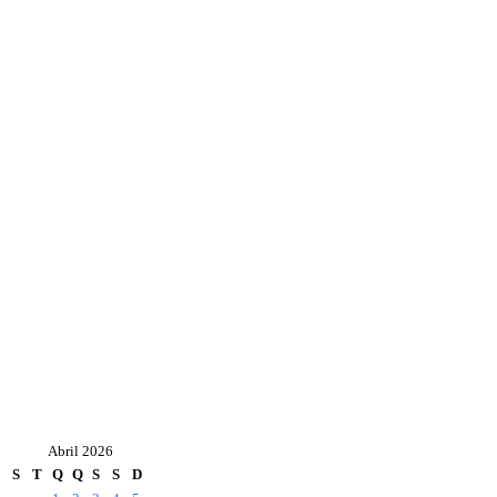
Abril 2026
S
T
Q
Q
S
S
D