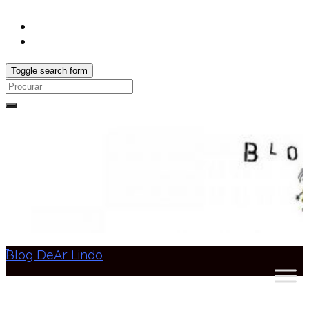
Toggle search form
Search
for:
Blog DeAr Lindo