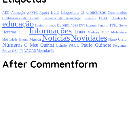
Concursos
BCE
Blogosfera
Contratados
AEC
Animação
Açores
CE
ANVPC
Contratações de Escola
Contratos de Associação
critérios
DGAE
Divulgação
educação
FNE
Euromilhões
Exames
Ensino Privado
EVT
Fenprof
Greve
Informações
Listas
Horários
Mobilidade
IEFP
Madeira
MEC
Notícias
Novidades
Música
Nuno Crato
Mobilidade Interna
Números
Paulo Guinote
O Meu Quintal
PACC
Opinião
Perguntas
Prova
Vinculação
TV
VAGAS
QZP
After Commentform