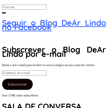
Search
for:
Seguir o Blog DeAr Lindo
no Facebook
Subscrever o Blog DeAr
Lindo por e-mail
Insira o seu e-mail para receber os novos artigos na sua conta de correio.
Endereço
de
e-
Subscrever
mail
Join 118K other subscribers
SALA DE CONVERSA