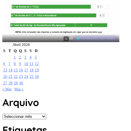
×
AD
POWERED BY WEFORADS
Abril 2026
S
T
Q
Q
S
S
D
1
2
3
4
5
6
7
8
9
10
11
12
13
14
15
16
17
18
19
20
21
22
23
24
25
26
27
28
29
30
« Mar
Mai »
Arquivo
Arquivo
Etiquetas